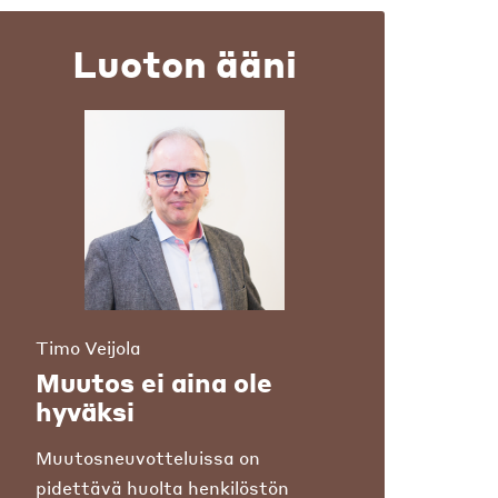
Luoton ääni
Timo Veijola
Muutos ei aina ole
hyväksi
Muutosneuvotteluissa on
pidettävä huolta henkilöstön