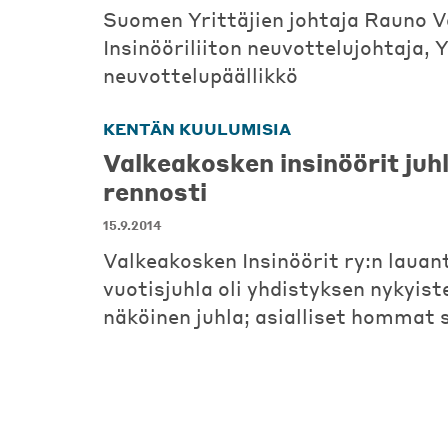
Suomen Yrittäjien johtaja Rauno V
Insinööriliiton neuvottelujohtaja, 
neuvottelupäällikkö
KENTÄN KUULUMISIA
Valkeakosken insinöörit juhl
rennosti
15.9.2014
Valkeakosken Insinöörit ry:n lauan
vuotisjuhla oli yhdistyksen nykyist
näköinen juhla; asialliset hommat 