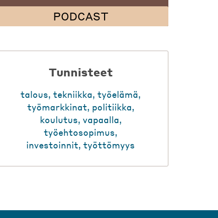
PODCAST
Tunnisteet
talous
,
tekniikka
,
työelämä
,
työmarkkinat
,
politiikka
,
koulutus
,
vapaalla
,
työehtosopimus
,
investoinnit
,
työttömyys