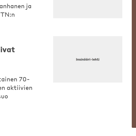
anhanen ja
YTN:n
ivat
tainen 70-
en aktiivien
suo