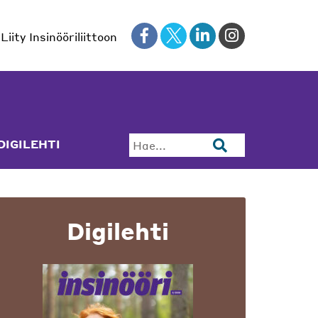
Liity Insinööriliittoon
DIGILEHTI
Hae...
Digilehti