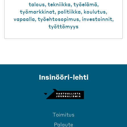
talous
,
tekniikka
,
työelämä
,
työmarkkinat
,
politiikka
,
koulutus
,
vapaalla
,
työehtosopimus
,
investoinnit
,
työttömyys
Insinööri-lehti
Toimitus
Palaute