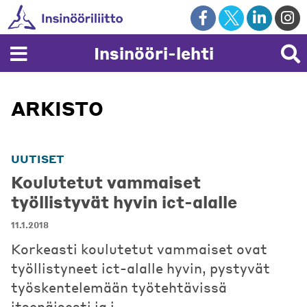
Skip
to
content
Insinööri-lehti
ARKISTO
UUTISET
Koulutetut vammaiset
työllistyvät hyvin ict-alalle
11.1.2018
Korkeasti koulutetut vammaiset ovat
työllistyneet ict-alalle hyvin, pystyvät
työskentelemään työtehtävissä
itsenäisesti ja i