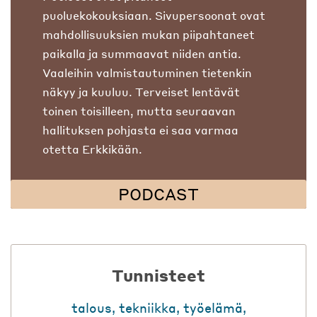
puoluekokouksiaan. Sivupersoonat ovat
mahdollisuuksien mukan piipahtaneet
paikalla ja summaavat niiden antia.
Vaaleihin valmistautuminen tietenkin
näkyy ja kuuluu. Terveiset lentävät
toinen toisilleen, mutta seuraavan
hallituksen pohjasta ei saa varmaa
otetta Erkkikään.
PODCAST
Tunnisteet
talous
,
tekniikka
,
työelämä
,