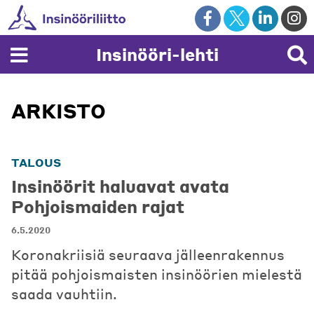
Skip
to
content
Insinööri-lehti
ARKISTO
TALOUS
Insinöörit haluavat avata
Pohjoismaiden rajat
6.5.2020
Koronakriisiä seuraava jälleenrakennus
pitää pohjoismaisten insinöörien mielestä
saada vauhtiin.