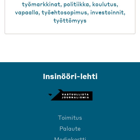
työmarkkinat
,
politiikka
,
koulutus
,
vapaalla
,
työehtosopimus
,
investoinnit
,
työttömyys
Insinööri-lehti
Toimitus
Palaute
Mediakortti