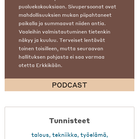
puoluekokouksiaan. Sivupersoonat ovat
mahdollisuuksien mukan piipahtaneet
paikalla ja summaavat niiden antia.
Vaaleihin valmistautuminen tietenkin
näkyy ja kuuluu. Terveiset lentävät
toinen toisilleen, mutta seuraavan
hallituksen pohjasta ei saa varmaa
otetta Erkkikään.
PODCAST
Tunnisteet
talous
,
tekniikka
,
työelämä
,