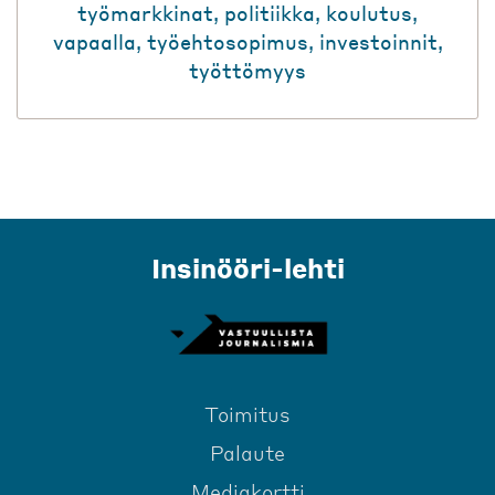
työmarkkinat
,
politiikka
,
koulutus
,
vapaalla
,
työehtosopimus
,
investoinnit
,
työttömyys
Insinööri-lehti
Toimitus
Palaute
Mediakortti