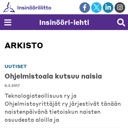
Skip
to
content
Insinööri-lehti
ARKISTO
UUTISET
Ohjelmistoala kutsuu naisia
8.3.2017
Teknologiateollisuus ry ja
Ohjelmistoyrittäjät ry järjestivät tänään
naistenpäivänä tietoiskun naisten
osuudesta aloilla ja