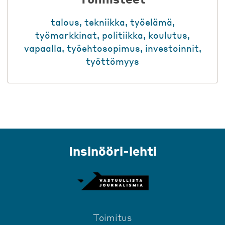
talous
,
tekniikka
,
työelämä
,
työmarkkinat
,
politiikka
,
koulutus
,
vapaalla
,
työehtosopimus
,
investoinnit
,
työttömyys
Insinööri-lehti
Toimitus