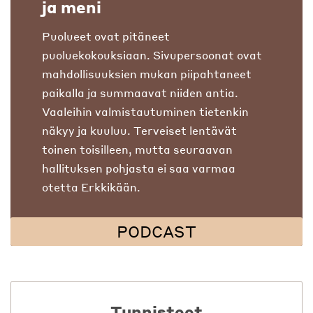
ja meni
Puolueet ovat pitäneet
puoluekokouksiaan. Sivupersoonat ovat
mahdollisuuksien mukan piipahtaneet
paikalla ja summaavat niiden antia.
Vaaleihin valmistautuminen tietenkin
näkyy ja kuuluu. Terveiset lentävät
toinen toisilleen, mutta seuraavan
hallituksen pohjasta ei saa varmaa
otetta Erkkikään.
PODCAST
Tunnisteet