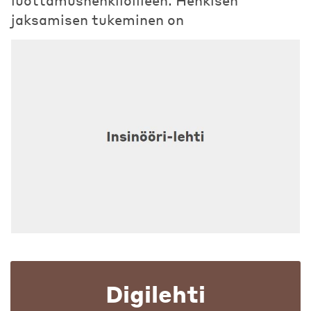
luottamushenkilöilleen. Henkisen
jaksamisen tukeminen on
Digilehti