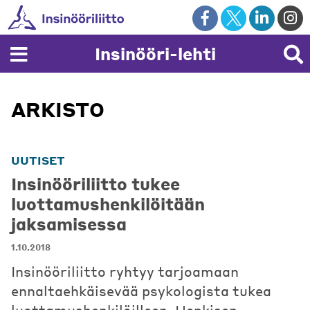
Skip
to
content
Insinööri-lehti
ARKISTO
UUTISET
Insinööriliitto tukee
luottamushenkilöitään
jaksamisessa
1.10.2018
Insinööriliitto ryhtyy tarjoamaan
ennaltaehkäisevää psykologista tukea