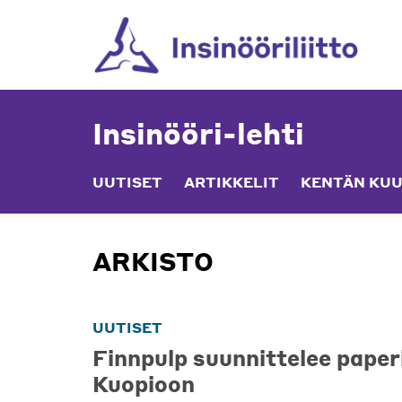
Skip
to
content
Insinööri-lehti
UUTISET
ARTIKKELIT
KENTÄN KUU
ARKISTO
UUTISET
Finnpulp suunnittelee pape
Kuopioon