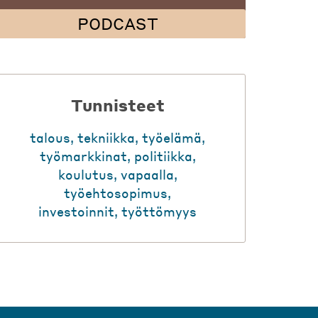
PODCAST
Tunnisteet
talous
,
tekniikka
,
työelämä
,
työmarkkinat
,
politiikka
,
koulutus
,
vapaalla
,
työehtosopimus
,
investoinnit
,
työttömyys