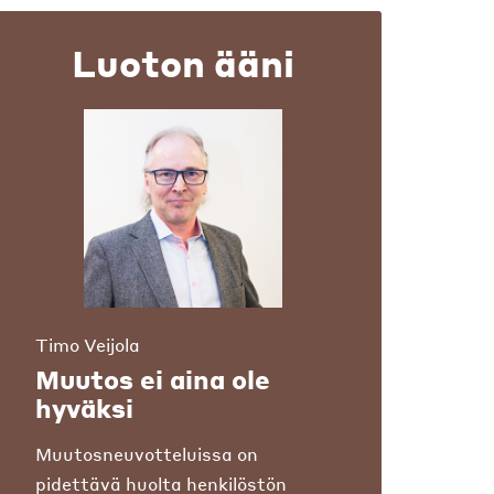
Luoton ääni
Timo Veijola
Muutos ei aina ole
hyväksi
Muutosneuvotteluissa on
pidettävä huolta henkilöstön