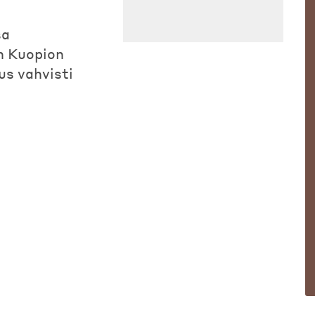
sa
n Kuopion
us vahvisti