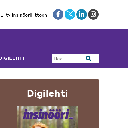
Liity Insinööriliittoon
DIGILEHTI
Hae...
Digilehti