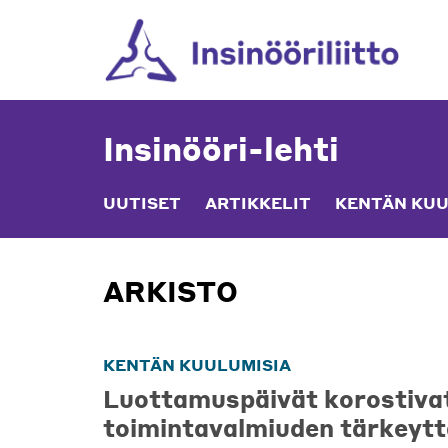
Skip
to
content
Insinööri-lehti
UUTISET
ARTIKKELIT
KENTÄN KUU
ARKISTO
KENTÄN KUULUMISIA
Luottamuspäivät korostiva
toimintavalmiuden tärkeytt