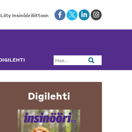
Liity Insinööriliittoon
DIGILEHTI
Hae...
Digilehti