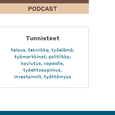
PODCAST
Tunnisteet
talous
,
tekniikka
,
työelämä
,
työmarkkinat
,
politiikka
,
koulutus
,
vapaalla
,
työehtosopimus
,
investoinnit
,
työttömyys