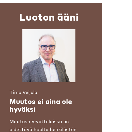
Luoton ääni
Timo Veijola
Muutos ei aina ole
hyväksi
Muutosneuvotteluissa on
pidettävä huolta henkilöstön