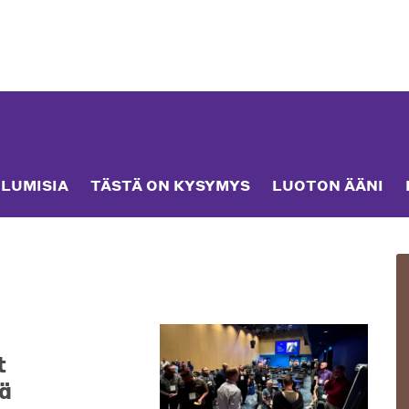
LUMISIA
TÄSTÄ ON KYSYMYS
LUOTON ÄÄNI
t
ä