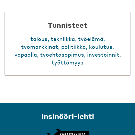
Tunnisteet
talous
,
tekniikka
,
työelämä
,
työmarkkinat
,
politiikka
,
koulutus
,
vapaalla
,
työehtosopimus
,
investoinnit
,
työttömyys
Insinööri-lehti