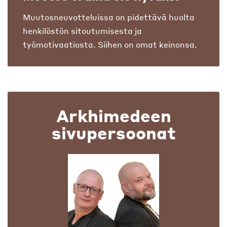
Muutosneuvotteluissa on pidettävä huolta
henkilöstön sitoutumisesta ja
työmotivaatiosta. Siihen on omat keinonsa.
Arkhimedeen
sivupersoonat