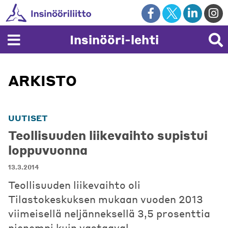
Skip
to
content
Insinööri-lehti
ARKISTO
UUTISET
Teollisuuden liikevaihto supistui
loppuvuonna
13.3.2014
Teollisuuden liikevaihto oli
Tilastokeskuksen mukaan vuoden 2013
viimeisellä neljänneksellä 3,5 prosenttia
pienempi kuin vastaaval