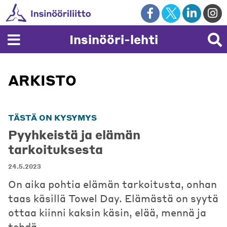
Skip
to
content
Insinööri-lehti
ARKISTO
TÄSTÄ ON KYSYMYS
Pyyhkeistä ja elämän
tarkoituksesta
24.5.2023
On aika pohtia elämän tarkoitusta, onhan
taas käsillä Towel Day. Elämästä on syytä
ottaa kiinni kaksin käsin, elää, mennä ja
tehdä.