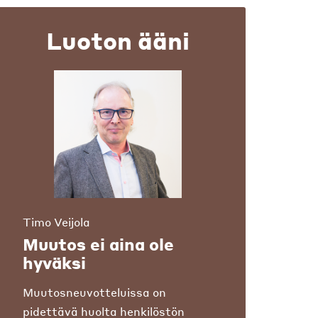
Luoton ääni
Timo Veijola
Muutos ei aina ole
hyväksi
Muutosneuvotteluissa on
pidettävä huolta henkilöstön