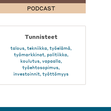
PODCAST
Tunnisteet
talous
,
tekniikka
,
työelämä
,
työmarkkinat
,
politiikka
,
koulutus
,
vapaalla
,
työehtosopimus
,
investoinnit
,
työttömyys