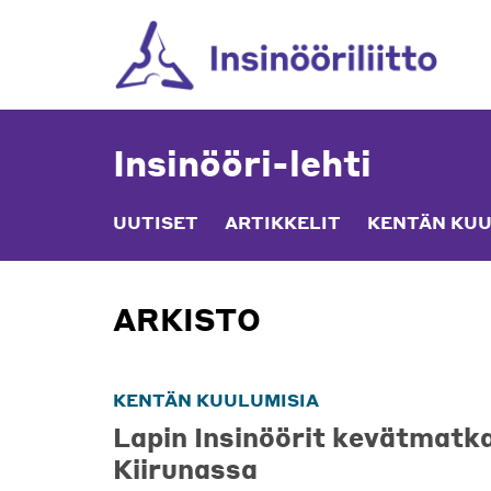
Skip
to
content
Insinööri-lehti
UUTISET
ARTIKKELIT
KENTÄN KUU
ARKISTO
KENTÄN KUULUMISIA
Lapin Insinöörit kevätmatka
Kiirunassa