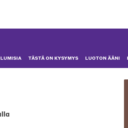
LUMISIA
TÄSTÄ ON KYSYMYS
LUOTON ÄÄNI
lla