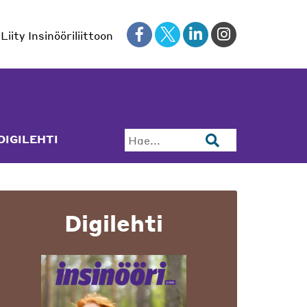
Liity Insinööriliittoon
DIGILEHTI
Hae...
Digilehti