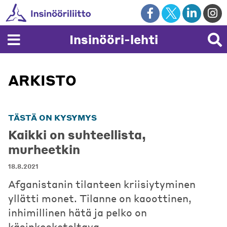
Skip
to
content
Insinööri-lehti
ARKISTO
TÄSTÄ ON KYSYMYS
Kaikki on suhteellista,
murheetkin
18.8.2021
Afganistanin tilanteen kriisiytyminen
yllätti monet. Tilanne on kaoottinen,
inhimillinen hätä ja pelko on
käsinkosketeltava.