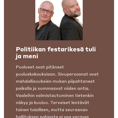
Politiikan festarikesä tuli
ja meni
Puolueet ovat pitäneet
puoluekokouksiaan. Sivupersoonat ovat
mahdollisuuksien mukan piipahtaneet
paikalla ja summaavat niiden antia.
Vaaleihin valmistautuminen tietenkin
näkyy ja kuuluu. Terveiset lentävät
toinen toisilleen, mutta seuraavan
hallituksen pohjasta ei saa varmaa