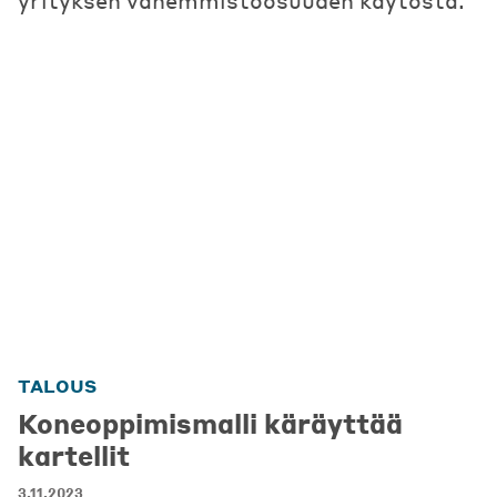
yrityksen vähemmistöosuuden käytöstä.
TALOUS
Koneoppimismalli käräyttää
kartellit
3.11.2023