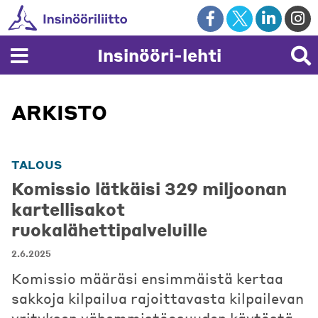
Skip
to
content
Insinööri-lehti
ARKISTO
TALOUS
Komissio lätkäisi 329 miljoonan
kartellisakot
ruokalähettipalveluille
2.6.2025
Komissio määräsi ensimmäistä kertaa
sakkoja kilpailua rajoittavasta kilpailevan