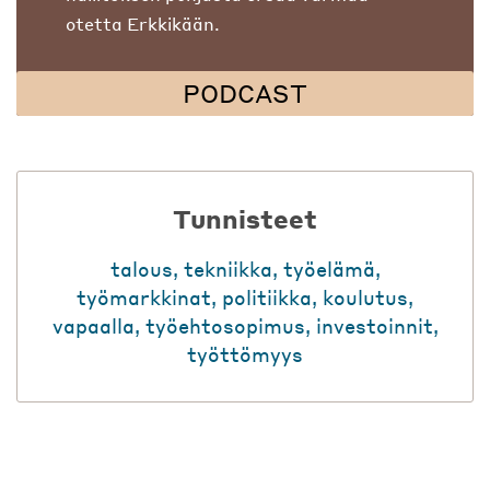
otetta Erkkikään.
PODCAST
Tunnisteet
talous
,
tekniikka
,
työelämä
,
työmarkkinat
,
politiikka
,
koulutus
,
vapaalla
,
työehtosopimus
,
investoinnit
,
työttömyys