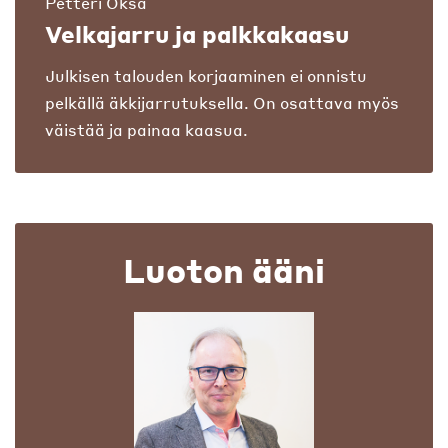
Petteri Oksa
Velkajarru ja palkkakaasu
Julkisen talouden korjaaminen ei onnistu
pelkällä äkkijarrutuksella. On osattava myös
väistää ja painaa kaasua.
Luoton ääni