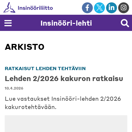
Skip
to
content
Insinööri-lehti
ARKISTO
RATKAISUT LEHDEN TEHTÄVIIN
Lehden 2/2026 kakuron ratkaisu
10.4.2026
Lue vastaukset Insinööri-lehden 2/2026
kakurotehtävään.