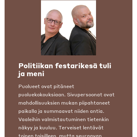
Politiikan festarikesä tuli
ja meni
Puolueet ovat pitäneet
puoluekokouksiaan. Sivupersoonat ovat
mahdollisuuksien mukan piipahtaneet
paikalla ja summaavat niiden antia.
Vaaleihin valmistautuminen tietenkin
näkyy ja kuuluu. Terveiset lentävät
toinen toisilleen, mutta seuraavan