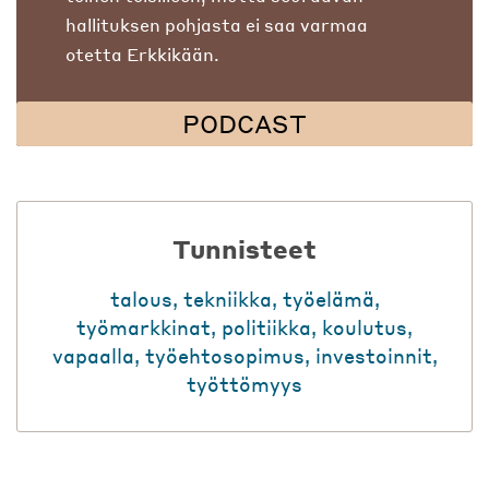
hallituksen pohjasta ei saa varmaa
otetta Erkkikään.
PODCAST
Tunnisteet
talous
,
tekniikka
,
työelämä
,
työmarkkinat
,
politiikka
,
koulutus
,
vapaalla
,
työehtosopimus
,
investoinnit
,
työttömyys