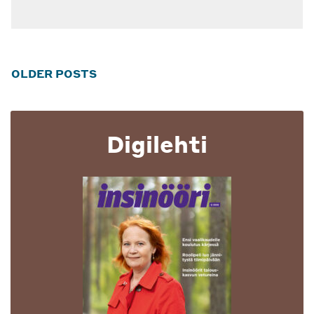
Posts
OLDER POSTS
navigation
Digilehti