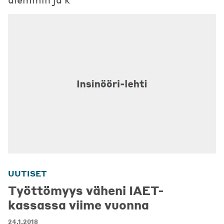
UUTISET
Työttömyys väheni IAET-
kassassa viime vuonna
24.1.2018