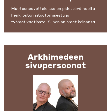
Muutosneuvotteluissa on pidettävä huolta
henkilöstön sitoutumisesta ja
työmotivaatiosta. Siihen on omat keinonsa.
Arkhimedeen
sivupersoonat