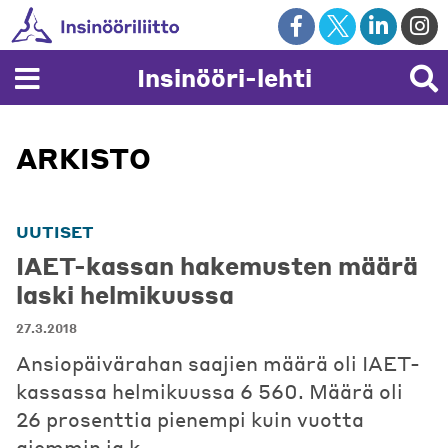
Skip
to
content
Insinööri-lehti
ARKISTO
UUTISET
IAET-kassan hakemusten määrä
laski helmikuussa
27.3.2018
Ansiopäivärahan saajien määrä oli IAET-
kassassa helmikuussa 6 560. Määrä oli
26 prosenttia pienempi kuin vuotta
aiemmin ja k