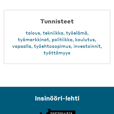
Tunnisteet
talous
,
tekniikka
,
työelämä
,
työmarkkinat
,
politiikka
,
koulutus
,
vapaalla
,
työehtosopimus
,
investoinnit
,
työttömyys
Insinööri-lehti