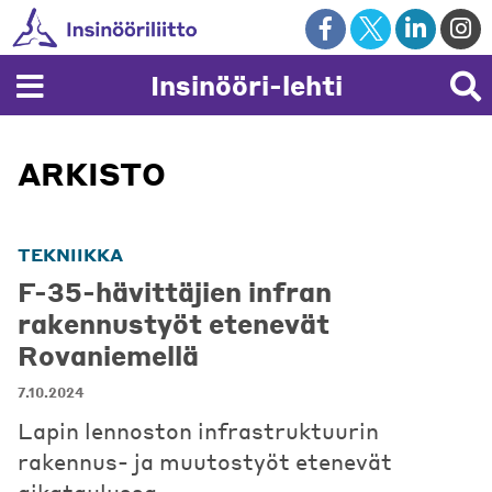
Skip
to
content
Insinööri-lehti
ARKISTO
TEKNIIKKA
F-35-hävittäjien infran
rakennustyöt etenevät
Rovaniemellä
7.10.2024
Lapin lennoston infrastruktuurin
rakennus- ja muutostyöt etenevät