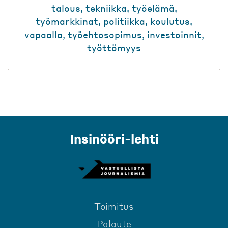
talous
,
tekniikka
,
työelämä
,
työmarkkinat
,
politiikka
,
koulutus
,
vapaalla
,
työehtosopimus
,
investoinnit
,
työttömyys
Insinööri-lehti
Toimitus
Palaute