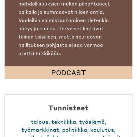
mahdollisuuksien mukan piipahtaneet
paikalla ja summaavat niiden antia.
Vaaleihin valmistautuminen tietenkin
näkyy ja kuuluu. Terveiset lentävät
toinen toisilleen, mutta seuraavan
hallituksen pohjasta ei saa varmaa
otetta Erkkikään.
PODCAST
Tunnisteet
talous
,
tekniikka
,
työelämä
,
työmarkkinat
,
politiikka
,
koulutus
,