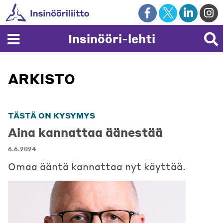
Skip
to
content
Insinööri-lehti
ARKISTO
TÄSTÄ ON KYSYMYS
Aina kannattaa äänestää
6.6.2024
Omaa ääntä kannattaa nyt käyttää.