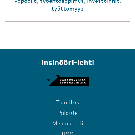
vapaalla
,
työehtosopimus
,
investoinnit
,
työttömyys
Insinööri-lehti
Toimitus
Palaute
Mediakortti
RSS