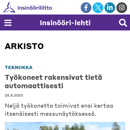
Skip
to
content
Insinööri-lehti
ARKISTO
TEKNIIKKA
Työkoneet rakensivat tietä
automaattisesti
28.8.2025
Neljä työkonetta toimivat ensi kertaa
itsenäisesti messunäytöksessä.