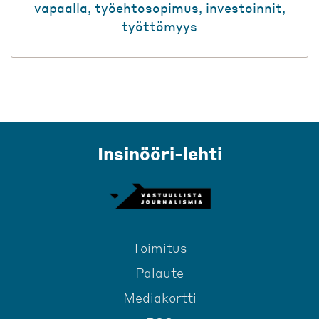
vapaalla
,
työehtosopimus
,
investoinnit
,
työttömyys
Insinööri-lehti
Toimitus
Palaute
Mediakortti