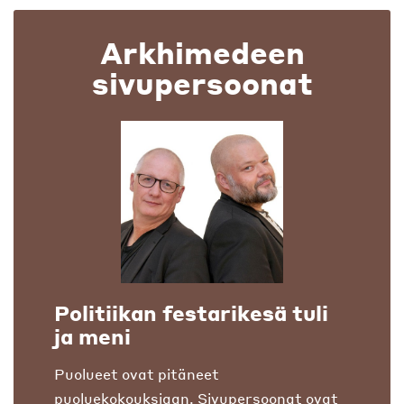
Arkhimedeen
sivupersoonat
Politiikan festarikesä tuli
ja meni
Puolueet ovat pitäneet
puoluekokouksiaan. Sivupersoonat ovat