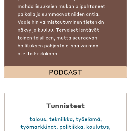
mahdollisuuksien mukan piipahtaneet
paikalla ja summaavat niiden antia.
Vaaleihin valmistautuminen tietenkin
näkyy ja kuuluu. Terveiset lentävät
toinen toisilleen, mutta seuraavan
hallituksen pohjasta ei saa varmaa
otetta Erkkikään.
PODCAST
Tunnisteet
talous
,
tekniikka
,
työelämä
,
työmarkkinat
,
politiikka
,
koulutus
,