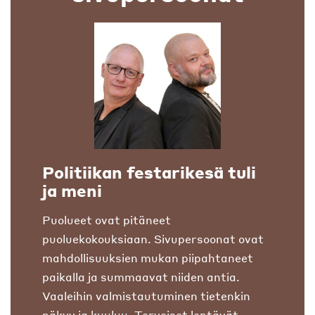
Politiikan festarikesä tuli
ja meni
Puolueet ovat pitäneet
puoluekokouksiaan. Sivupersoonat ovat
mahdollisuuksien mukan piipahtaneet
paikalla ja summaavat niiden antia.
Vaaleihin valmistautuminen tietenkin
näkyy ja kuuluu. Terveiset lentävät