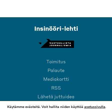
Insinööri-lehti
Toimitus
Palaute
Mediakortti
RSS
Lähetä juttuidea
Käytämme evästeitä. Voit hallita niiden käyttöä
asetussivulla
.