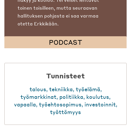
toinen toisilleen, mutta seuraavan
hallituksen pohjasta ei saa varmaa
otetta Erkkikään.
PODCAST
Tunnisteet
talous
,
tekniikka
,
työelämä
,
työmarkkinat
,
politiikka
,
koulutus
,
vapaalla
,
työehtosopimus
,
investoinnit
,
työttömyys