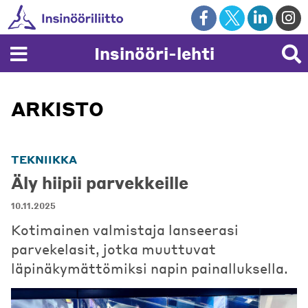
Skip
to
content
Insinööri-lehti
ARKISTO
TEKNIIKKA
Äly hiipii parvekkeille
10.11.2025
Kotimainen valmistaja lanseerasi
parvekelasit, jotka muuttuvat
läpinäkymättömiksi napin painalluksella.