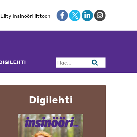
Liity Insinööriliittoon
DIGILEHTI
Hae...
Digilehti