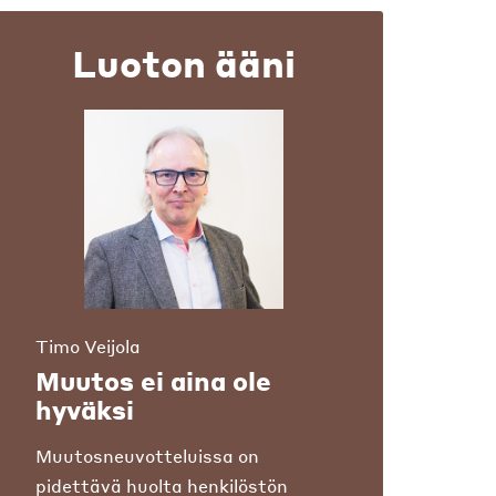
Luoton ääni
Timo Veijola
Muutos ei aina ole
hyväksi
Muutosneuvotteluissa on
pidettävä huolta henkilöstön