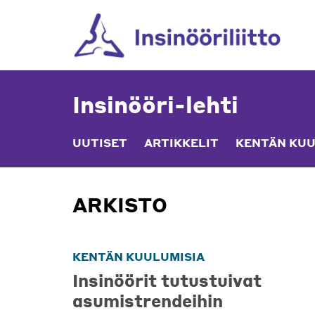
Skip
to
content
Insinööri-lehti
UUTISET
ARTIKKELIT
KENTÄN KUU
ARKISTO
KENTÄN KUULUMISIA
Insinöörit tutustuivat
asumistrendeihin