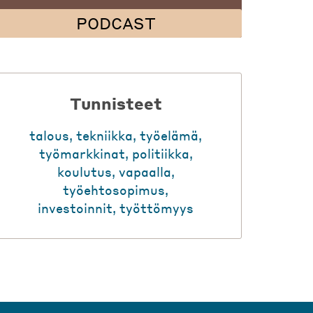
PODCAST
Tunnisteet
talous
,
tekniikka
,
työelämä
,
työmarkkinat
,
politiikka
,
koulutus
,
vapaalla
,
työehtosopimus
,
investoinnit
,
työttömyys