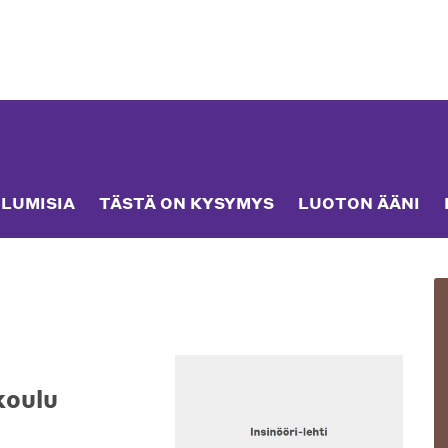
LUMISIA
TÄSTÄ ON KYSYMYS
LUOTON ÄÄNI
koulu