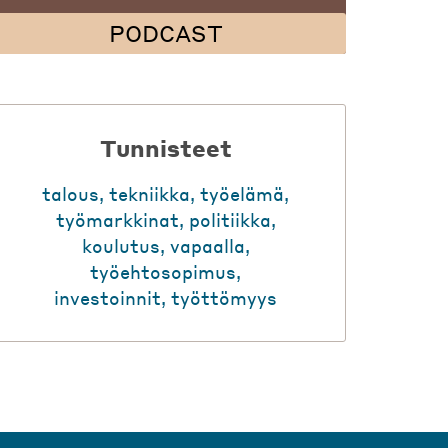
PODCAST
Tunnisteet
talous
,
tekniikka
,
työelämä
,
työmarkkinat
,
politiikka
,
koulutus
,
vapaalla
,
työehtosopimus
,
investoinnit
,
työttömyys