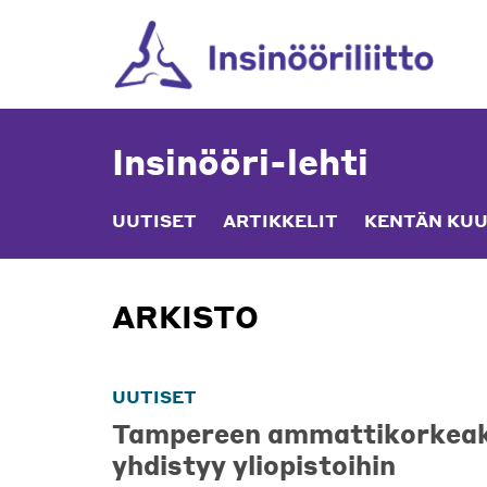
Skip
to
content
Insinööri-lehti
UUTISET
ARTIKKELIT
KENTÄN KUU
ARKISTO
UUTISET
Tampereen ammattikorkea
yhdistyy yliopistoihin