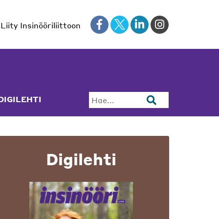
Liity Insinööriliittoon
DIGILEHTI
Hae...
Digilehti