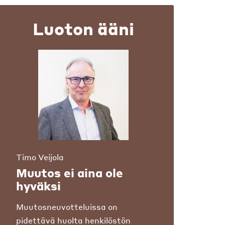
Luoton ääni
Timo Veijola
Muutos ei aina ole
hyväksi
Muutosneuvotteluissa on
pidettävä huolta henkilöstön