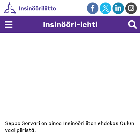
Skip
to
content
Insinööri-lehti
Seppo Sorvari on ainoa Insinööriliiton ehdokas Oulun
vaalipiiristä.