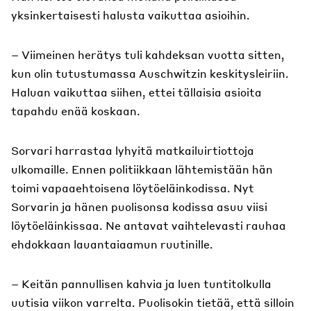
yksinkertaisesti halusta vaikuttaa asioihin.
– Viimeinen herätys tuli kahdeksan vuotta sitten,
kun olin tutustumassa Auschwitzin keskitysleiriin.
Haluan vaikuttaa siihen, ettei tällaisia asioita
tapahdu enää koskaan.
Sorvari harrastaa lyhyitä matkailuirtiottoja
ulkomaille. Ennen politiikkaan lähtemistään hän
toimi vapaaehtoisena löytöeläinkodissa. Nyt
Sorvarin ja hänen puolisonsa kodissa asuu viisi
löytöeläinkissaa. Ne antavat vaihtelevasti rauhaa
ehdokkaan lauantaiaamun ruutinille.
– Keitän pannullisen kahvia ja luen tuntitolkulla
uutisia viikon varrelta. Puolisokin tietää, että silloin