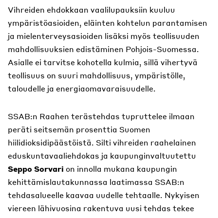
Vihreiden ehdokkaan vaalilupauksiin kuuluu
ympäristöasioiden, eläinten kohtelun parantamisen
ja mielenterveysasioiden lisäksi myös teollisuuden
mahdollisuuksien edistäminen Pohjois-Suomessa.
Asialle ei tarvitse kohotella kulmia, sillä vihertyvä
teollisuus on suuri mahdollisuus, ympäristölle,
taloudelle ja energiaomavaraisuudelle.
SSAB:n Raahen terästehdas tupruttelee ilmaan
peräti seitsemän prosenttia Suomen
hiilidioksidipäästöistä. Silti vihreiden raahelainen
eduskuntavaaliehdokas ja kaupunginvaltuutettu
Seppo Sorvari
on innolla mukana kaupungin
kehittämislautakunnassa laatimassa SSAB:n
tehdasalueelle kaavaa uudelle tehtaalle. Nykyisen
viereen lähivuosina rakentuva uusi tehdas tekee