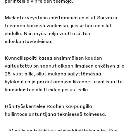
perinteisiä vihreiden teemoja.
Mielenterveystyön edistäminen on ollut Sorvarin
teemana kaikissa vaaleissa, joissa hän on ollut
ehdolla. Niin myös neljä vuotta sitten
eduskuntavaaleissa.
Kunnallispolitiikassa ensimmäisen kauden
valtuutettu on saanut aikaan ilmaisen ehkäisyn alle
25-vuotiaille, ollut mukana säilyttämässä
kyläkouluja ja parantamassa liikenneturvallisuutta
kansalaisten aloitteiden perusteella.
Hän työskentelee Raahen kaupungilla
hallintoasiantuntijana teknisessä toimessa.
– Minulla on tutkinto tietojenkäsittelyalalta. Kun