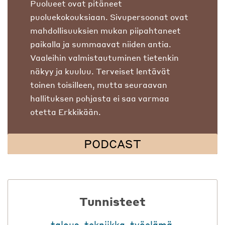
Puolueet ovat pitäneet
puoluekokouksiaan. Sivupersoonat ovat
mahdollisuuksien mukan piipahtaneet
paikalla ja summaavat niiden antia.
Vaaleihin valmistautuminen tietenkin
näkyy ja kuuluu. Terveiset lentävät
toinen toisilleen, mutta seuraavan
hallituksen pohjasta ei saa varmaa
otetta Erkkikään.
PODCAST
Tunnisteet
talous
,
tekniikka
,
työelämä
,