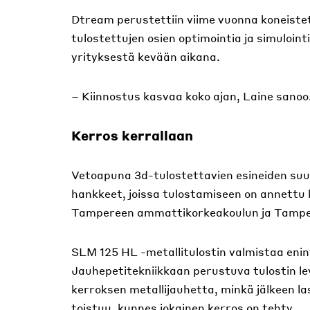
Dtream perustettiin viime vuonna koneistett
tulostettujen osien optimointia ja simuloint
yrityksestä kevään aikana.
– Kiinnostus kasvaa koko ajan, Laine sanoo
Kerros kerrallaan
Vetoapuna 3d-tulostettavien esineiden suunn
hankkeet, joissa tulostamiseen on annett
Tampereen ammattikorkeakoulun ja Tamperee
SLM 125 HL -metallitulostin valmistaa enint
Jauhepetitekniikkaan perustuva tulostin le
kerroksen metallijauhetta, minkä jälkeen las
toistuu, kunnes jokainen kerros on tehty.