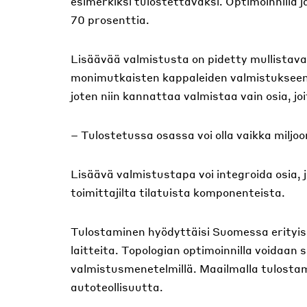
esimerkiksi tulostettavaksi. Optimoinnilla j
70 prosenttia.
Lisäävää valmistusta on pidetty mullistavana
monimutkaisten kappaleiden valmistukseen. 
joten niin kannattaa valmistaa vain osia, joi
– Tulostetussa osassa voi olla vaikka miljoo
Lisäävä valmistustapa voi integroida osia, jo
toimittajilta tilatuista komponenteista.
Tulostaminen hyödyttäisi Suomessa erityises
laitteita. Topologian optimoinnilla voidaan 
valmistusmenetelmillä. Maailmalla tulostam
autoteollisuutta.