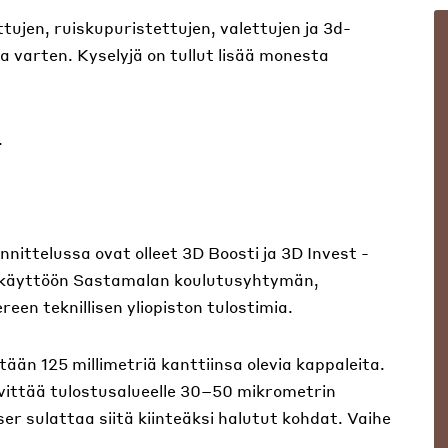
ujen, ruiskupuristettujen, valettujen ja 3d-
ia varten. Kyselyjä on tullut lisää monesta
.
ittelussa ovat olleet 3D Boosti ja 3D Invest -
u käyttöön Sastamalan koulutusyhtymän,
n teknillisen yliopiston tulostimia.
ään 125 millimetriä kanttiinsa olevia kappaleita.
vittää tulostusalueelle 30–50 mikrometrin
er sulattaa siitä kiinteäksi halutut kohdat. Vaihe