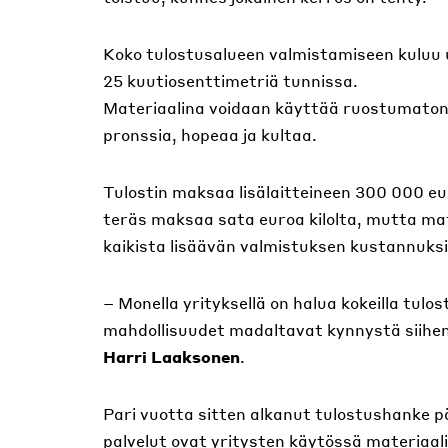
Koko tulostusalueen valmistamiseen kuluu 
25 kuutiosenttimetriä tunnissa.
Materiaalina voidaan käyttää ruostumatonta
pronssia, hopeaa ja kultaa.
Tulostin maksaa lisälaitteineen 300 000 e
teräs maksaa sata euroa kilolta, mutta m
kaikista lisäävän valmistuksen kustannuksi
– Monella yrityksellä on halua kokeilla tulos
mahdollisuudet madaltavat kynnystä siihe
Harri Laaksonen
.
Pari vuotta sitten alkanut tulostushanke p
palvelut ovat yritysten käytössä materiaali