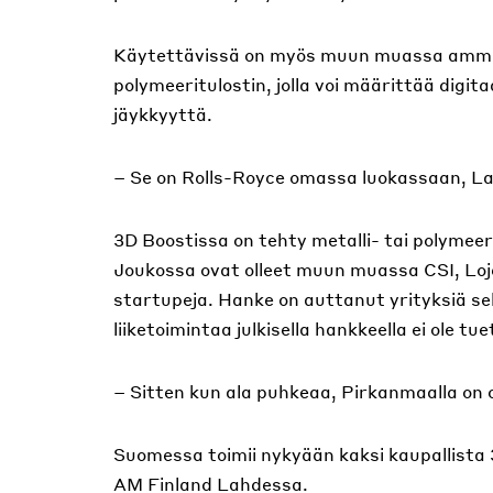
Käytettävissä on myös muun muassa ammat
polymeeritulostin, jolla voi määrittää digit
jäykkyyttä.
– Se on Rolls-Royce omassa luokassaan, L
3D Boostissa on tehty metalli- tai polymeer
Joukossa ovat olleet muun muassa CSI, Loje
startupeja. Hanke on auttanut yrityksiä se
liiketoimintaa julkisella hankkeella ei ole tue
– Sitten kun ala puhkeaa, Pirkanmaalla on 
Suomessa toimii nykyään kaksi kaupallista 3
AM Finland Lahdessa.