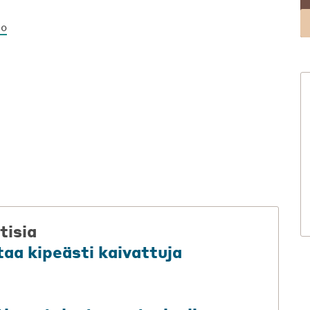
to
tisia
aa kipeästi kaivattuja