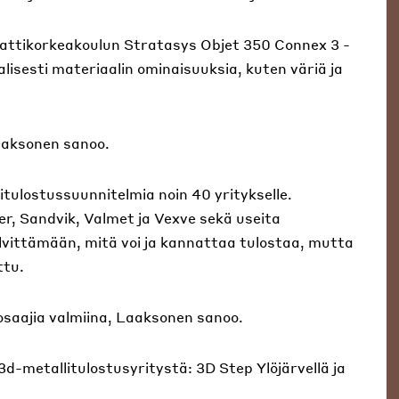
tikorkeakoulun Stratasys Objet 350 Connex 3 -
aalisesti materiaalin ominaisuuksia, kuten väriä ja
aaksonen sanoo.
itulostussuunnitelmia noin 40 yritykselle.
r, Sandvik, Valmet ja Vexve sekä useita
lvittämään, mitä voi ja kannattaa tulostaa, mutta
ttu.
osaajia valmiina, Laaksonen sanoo.
d-metallitulostusyritystä: 3D Step Ylöjärvellä ja