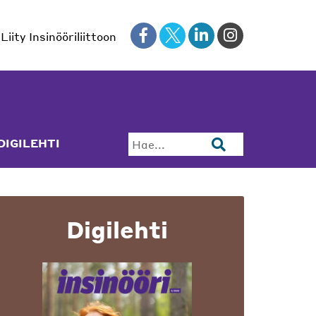
Liity Insinööriliittoon
DIGILEHTI
Hae...
Digilehti