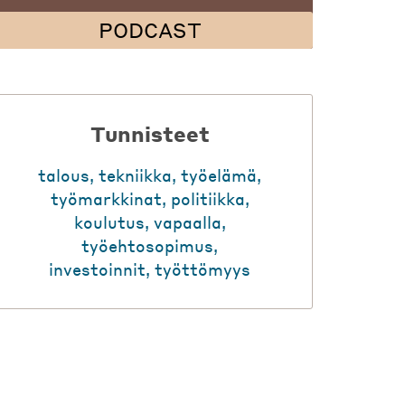
PODCAST
Tunnisteet
talous
,
tekniikka
,
työelämä
,
työmarkkinat
,
politiikka
,
koulutus
,
vapaalla
,
työehtosopimus
,
investoinnit
,
työttömyys