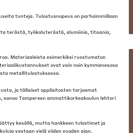
useita tunteja. Tulostusnopeus on parhaimmillaan
 terästä, työkaluterästä, alumiinia, titaania,
uroa. Materiaaleista esimerkiksi ruostumaton
ateriaalikustannukset ovat vain noin kymmenesosa
sta metallitulostuksessa.
tusta, ja tällaiset oppilaitosten tarjoamat
n, sanoo Tampereen ammattikorkeakoulun lehtori
äättyy kesällä, mutta hankkeen tulostimet ja
kuluja vastaan vielä viiden vuoden ajan.