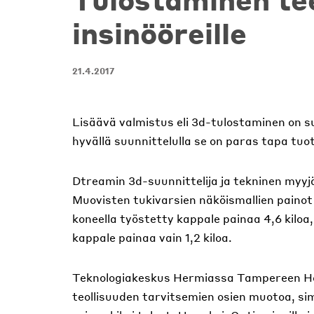
insinööreille
21.4.2017
Lisäävä valmistus eli 3d-tulostaminen on s
hyvällä suunnittelulla se on paras tapa tuo
Dtreamin 3d-suunnittelija ja tekninen myy
Muovisten tukivarsien näköismallien painot 
koneella työstetty kappale painaa 4,6 kiloa,
kappale painaa vain 1,2 kiloa.
Teknologiakeskus Hermiassa Tampereen He
teollisuuden tarvitsemien osien muotoa, sim