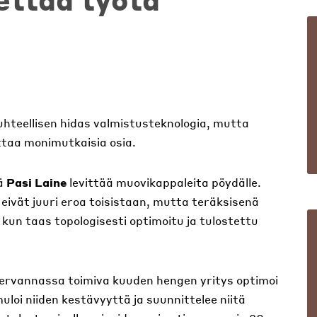
uhteellisen hidas valmistusteknologia, mutta
ttaa monimutkaisia osia.
jä
Pasi Laine
levittää muovikappaleita pöydälle.
eivät juuri eroa toisistaan, mutta teräksisenä
 kun taas topologisesti optimoitu ja tulostettu
rvannassa toimiva kuuden hengen yritys optimoi
uloi niiden kestävyyttä ja suunnittelee niitä