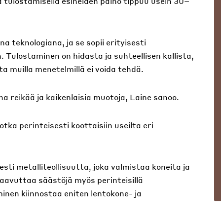
a tulostamisella esineiden paino tippuu usein 30–
 teknologiana, ja se sopii erityisesti
Tulostaminen on hidasta ja suhteellisen kallista,
ta muilla menetelmillä ei voida tehdä.
na reikää ja kaikenlaisia muotoja, Laine sanoo.
tka perinteisesti koottaisiin useilta eri
ti metalliteollisuutta, joka valmistaa koneita ja
saavuttaa säästöjä myös perinteisillä
inen kiinnostaa eniten lentokone- ja