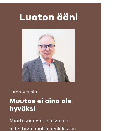
Luoton ääni
Timo Veijola
Muutos ei aina ole
hyväksi
Muutosneuvotteluissa on
pidettävä huolta henkilöstön