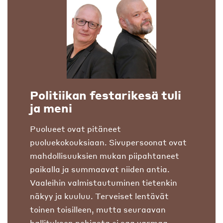
Politiikan festarikesä tuli
ja meni
Puolueet ovat pitäneet
puoluekokouksiaan. Sivupersoonat ovat
mahdollisuuksien mukan piipahtaneet
paikalla ja summaavat niiden antia.
Vaaleihin valmistautuminen tietenkin
näkyy ja kuuluu. Terveiset lentävät
toinen toisilleen, mutta seuraavan
hallituksen pohjasta ei saa varmaa