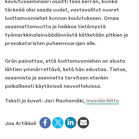
koulutusseminaari osoitti taas kerran, kuinka
tärkeää olisi saada uudet, vastavalitut nuoret
luottamusmiehet kunnon koulutukseen. Omaa
osaamattomuutta ja heikkoa tietämystä
työmarkkinalainsäädännöstä kätketään pitkien ja
provokatoristen puheenvuorojen alle.
Grön painottaa, että luottamusmiehen on alusta
lähtien ymmärrettävä, ketä hän edustaa. Tietoa,
osaamista ja asennetta tarvitaan etenkin
paikallisesti käytävissä neuvotteluissa.
Teksti ja kuvat: Jari Rauhamäki,
Insinööriliitto
Jaa Artikkeli