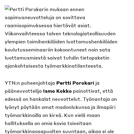
Viikonvaihteessa talven teknologiateollisuuden
ylempien toimihenkilöiden luottamushenkilöiden
koulutusseminaariin kokoontuneet noin sata
luottamusmiestä saivat tuhdin tietopaketin
ajankohtaisesta työmarkkinatilanteesta.
YTN:n puheenjohtaja
Pertti Porokari
ja
pääneuvottelija
Ismo Kokko
painottivat, että
edessä on hankalat neuvottelut. Työnantaja on
lyönyt pöytään omat madonlukunsa ja ilmapiiri
työmarkkinoilla on kireä. Kun vielä maan
hallituksella on omia kovia toiveitaan
työmarkkinaosapuolten suuntaan, aikaa ei ole