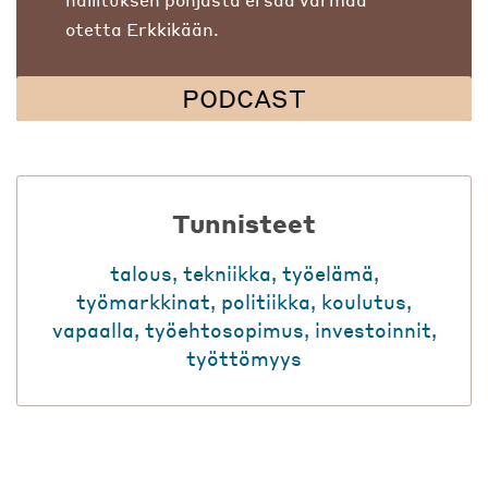
otetta Erkkikään.
PODCAST
Tunnisteet
talous
,
tekniikka
,
työelämä
,
työmarkkinat
,
politiikka
,
koulutus
,
vapaalla
,
työehtosopimus
,
investoinnit
,
työttömyys