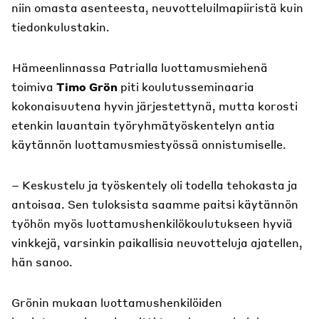
niin omasta asenteesta, neuvotteluilmapiiristä kuin
tiedonkulustakin.
Hämeenlinnassa Patrialla luottamusmiehenä
toimiva
Timo Grön
piti koulutusseminaaria
kokonaisuutena hyvin järjestettynä, mutta korosti
etenkin lauantain työryhmätyöskentelyn antia
käytännön luottamusmiestyössä onnistumiselle.
– Keskustelu ja työskentely oli todella tehokasta ja
antoisaa. Sen tuloksista saamme paitsi käytännön
työhön myös luottamushenkilökoulutukseen hyviä
vinkkejä, varsinkin paikallisia neuvotteluja ajatellen,
hän sanoo.
Grönin mukaan luottamushenkilöiden