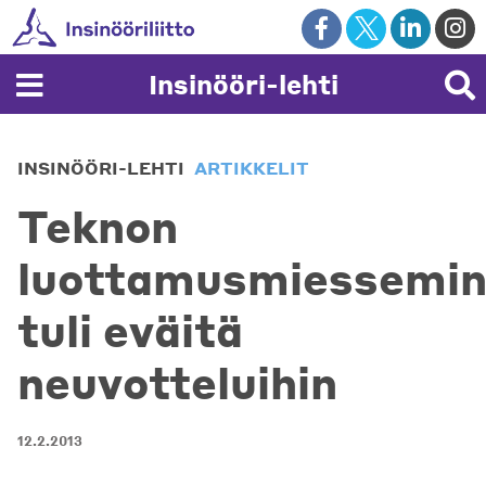
Skip
to
content
Insinööri-lehti
INSINÖÖRI-LEHTI
ARTIKKELIT
Teknon
luottamusmiessemin
tuli eväitä
neuvotteluihin
12.2.2013