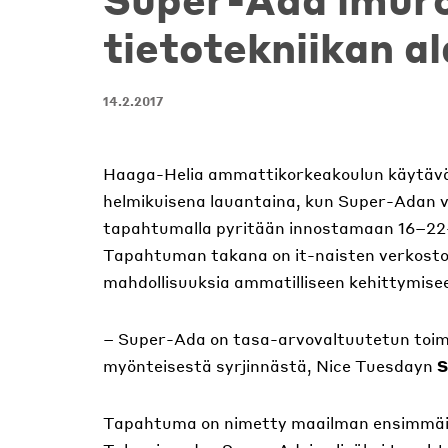
tietotekniikan al
14.2.2017
Haaga-Helia ammattikorkeakoulun käytävät 
helmikuisena lauantaina, kun Super-Adan va
tapahtumalla pyritään innostamaan 16–22-vu
Tapahtuman takana on it-naisten verkosto 
mahdollisuuksia ammatilliseen kehittymisee
– Super-Ada on tasa-arvovaltuutetun toim
myönteisestä syrjinnästä, Nice Tuesdayn
S
Tapahtuma on nimetty maailman ensimmäi