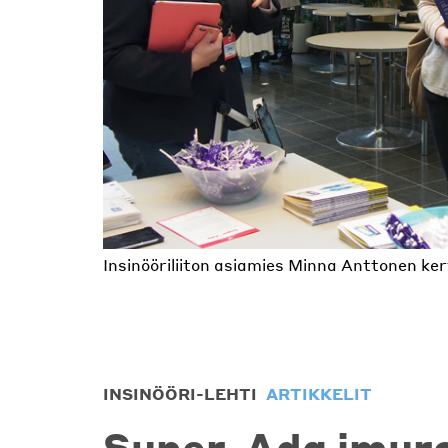
Insinööriliiton asiamies Minna Anttonen kerto
Joukkue tunnistaa tietokoneen osia Suvi N
Vaikuttajapaneeli keräsi hyvin yleisöä.
Tietokoneen osat tulivat tutuiksi päivän ai
Tapahtumassa keskusteltiin alasta opiskeli
INSINÖÖRI-LEHTI
ARTIKKELIT
Super-Ada imuro