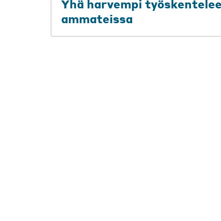
Yhä harvempi työskentelee n
ammateissa