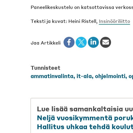
Paneelikeskustelu on katsottavissa verkos
Teksti ja kuvat: Heini Ristell,
Insinööriliitto
Jaa Artikkeli
Tunnisteet
ammatinvalinta
,
it-ala
,
ohjelmointi
,
o
Lue lisää samankaltaisia uu
Neljä vuosikymmentä poru
Hallitus uhkaa tehdä koulu