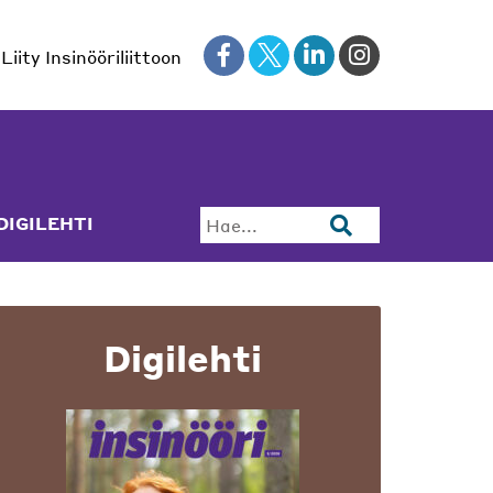
Liity Insinööriliittoon
DIGILEHTI
Hae...
Digilehti