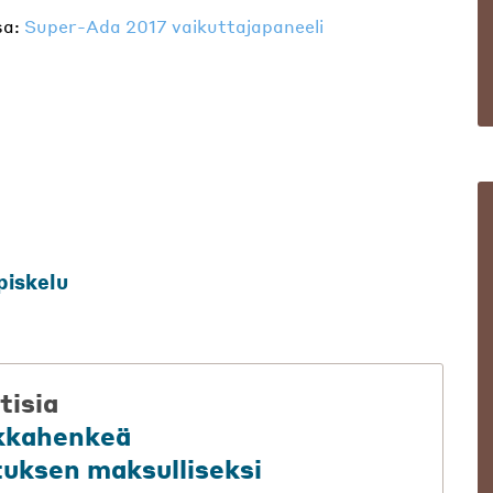
sa:
Super-Ada 2017 vaikuttajapaneeli
piskelu
tisia
kkahenkeä
tuksen maksulliseksi