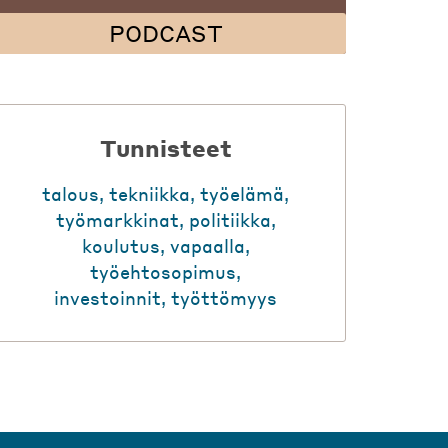
PODCAST
Tunnisteet
talous
,
tekniikka
,
työelämä
,
työmarkkinat
,
politiikka
,
koulutus
,
vapaalla
,
työehtosopimus
,
investoinnit
,
työttömyys