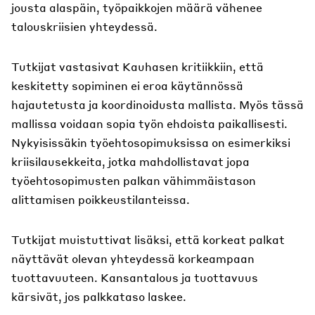
jousta alaspäin, työpaikkojen määrä vähenee
talouskriisien yhteydessä.
Tutkijat vastasivat Kauhasen kritiikkiin, että
keskitetty sopiminen ei eroa käytännössä
hajautetusta ja koordinoidusta mallista. Myös tässä
mallissa voidaan sopia työn ehdoista paikallisesti.
Nykyisissäkin työehtosopimuksissa on esimerkiksi
kriisilausekkeita, jotka mahdollistavat jopa
työehtosopimusten palkan vähimmäistason
alittamisen poikkeustilanteissa.
Tutkijat muistuttivat lisäksi, että korkeat palkat
näyttävät olevan yhteydessä korkeampaan
tuottavuuteen. Kansantalous ja tuottavuus
kärsivät, jos palkkataso laskee.