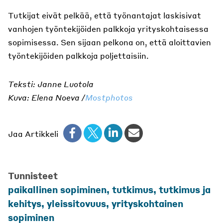
Tutkijat eivät pelkää, että työnantajat laskisivat
vanhojen työntekijöiden palkkoja yrityskohtaisessa
sopimisessa. Sen sijaan pelkona on, että aloittavien
työntekijöiden palkkoja poljettaisiin.
Teksti: Janne Luotola
Kuva: Elena Noeva /
Mostphotos
Jaa Artikkeli
Tunnisteet
paikallinen sopiminen
,
tutkimus
,
tutkimus ja
kehitys
,
yleissitovuus
,
yrityskohtainen
sopiminen