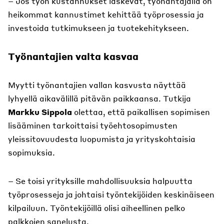
– Jos työn kustannukset laskevat, työnantajalla on
heikommat kannustimet kehittää työprosessia ja
investoida tutkimukseen ja tuotekehitykseen.
Työnantajien valta kasvaa
Myytti työnantajien vallan kasvusta näyttää
lyhyellä aikavälillä pitävän paikkaansa. Tutkija
Markku Sippola
olettaa, että paikallisen sopimisen
lisääminen tarkoittaisi työehtosopimusten
yleissitovuudesta luopumista ja yrityskohtaisia
sopimuksia.
– Se toisi yrityksille mahdollisuuksia halpuutta
työprosesseja ja johtaisi työntekijöiden keskinäiseen
kilpailuun. Työntekijöillä olisi aiheellinen pelko
palkkojen sanelusta.