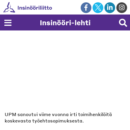
Skip
to
content
Insinööri-lehti
UPM sanoutui viime vuonna irti toimihenkilöitä
koskevasta työehtosopimuksesta.