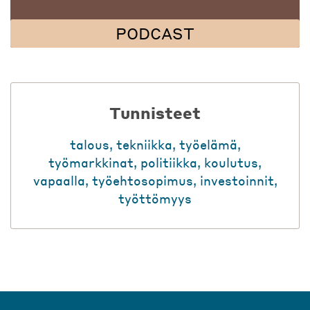
PODCAST
Tunnisteet
talous
,
tekniikka
,
työelämä
,
työmarkkinat
,
politiikka
,
koulutus
,
vapaalla
,
työehtosopimus
,
investoinnit
,
työttömyys