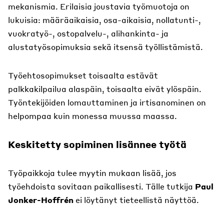
mekanismia. Erilaisia joustavia työmuotoja on
lukuisia: määräaikaisia, osa-aikaisia, nollatunti-,
vuokratyö-, ostopalvelu-, alihankinta- ja
alustatyösopimuksia sekä itsensä työllistämistä.
Työehtosopimukset toisaalta estävät
palkkakilpailua alaspäin, toisaalta eivät ylöspäin.
Työntekijöiden lomauttaminen ja irtisanominen on
helpompaa kuin monessa muussa maassa.
Keskitetty sopiminen lisännee työtä
Työpaikkoja tulee myytin mukaan lisää, jos
työehdoista sovitaan paikallisesti. Tälle tutkija
Paul
Jonker-Hoffrén
ei löytänyt tieteellistä näyttöä.