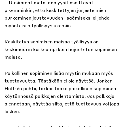
– Uusimmat meta-analyysit osoittavat
pikemminkin, että keskitettyjen järjestelmien
purkaminen joustavuuden lisäämiseksi ei johda
myönteisiin työllisyyslukemiin.
Keskitetyn sopimisen maissa työllisyys on
keskimäärin korkeampi kuin hajautetun sopimisen
maissa.
Paikallinen sopiminen lisää myytin mukaan myös
tuottavuutta. Tästäkään ei ole näyttöä. Jonker-
Hoffrén pohtii, tarkoittaako paikallinen sopiminen
käytännössä palkkojen alentamista. Jos palkkoja
alennetaan, näyttää siltä, että tuottavuus voi jopa
laskea.