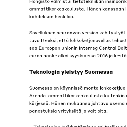
Hongisto valmistui tietotekniikan insinööri
ammattikorkeakoulusta. Hänen kanssaan lo
kahdeksan henkilöä.
Sovelluksen seuraavan version kehitystyöt
tavoitteeksi, että lohkoketjusovellus teho
saa Euroopan unionin Interreg Central Balt
euron hanke alkoi syyskuussa 2016 ja kestä
Teknologia yleistyy Suomessa
Suomessa on käynnissä monta lohkoketjua 
Arcada-ammattikorkeakoulusta kuitenkin ar
kärjessä. Hänen mukaansa johtava asema u
panostuksia yrityksiltä ja valtiolta.
– Teknologian hyödyntäminen eri teollisuuden