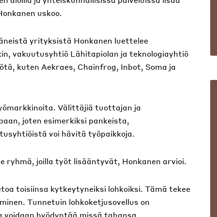
 Honkanen uskoo.
äneistä yrityksistä Honkanen luettelee
n, vakuutusyhtiö Lähitapiolan ja teknologiayhtiö
ötä, kuten Aekraes, Chainfrog, Inbot, Soma ja
markkinoita. Välittäjiä tuottajan ja
apaan, joten esimerkiksi pankeista,
tusyhtiöistä voi hävitä työpaikkoja.
e ryhmä, joilla työt lisääntyvät, Honkanen arvioi.
etoa toisiinsa kytkeytyneiksi lohkoiksi. Tämä tekee
minen. Tunnetuin lohkoketjusovellus on
iaa voidaan hyödyntää missä tahansa