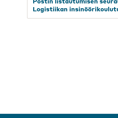
Postin listautumisen seurau
Logistiikan insinöörikoulu