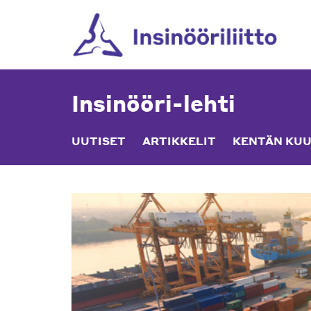
Skip
to
content
Insinööri-lehti
UUTISET
ARTIKKELIT
KENTÄN KUU