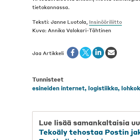
tietokannassa.
Teksti: Janne Luotola,
Insinööriliitto
Kuva: Annika Valokari-Tähtinen
Jaa Artikkeli
Tunnisteet
esineiden internet
,
logistiikka
,
lohkok
Lue lisää samankaltaisia uu
Tekoäly tehostaa Postin ja