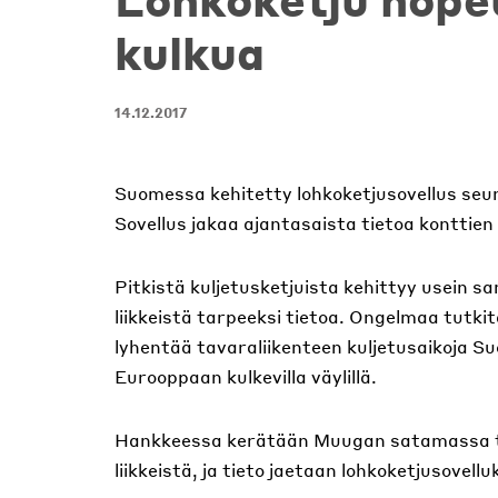
kulkua
14.12.2017
Suomessa kehitetty lohkoketjusovellus se
Sovellus jakaa ajantasaista tietoa konttien 
Pitkistä kuljetusketjuista kehittyy usein s
liikkeistä tarpeeksi tietoa. Ongelmaa tutk
lyhentää tavaraliikenteen kuljetusaikoja S
Eurooppaan kulkevilla väylillä.
Hankkeessa kerätään Muugan satamassa toim
liikkeistä, ja tieto jaetaan lohkoketjusovell