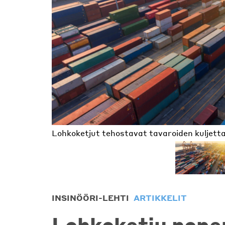
Lohkoketjut tehostavat tavaroiden kuljett
Sami Hongiston työnteko on samalla uuden 
INSINÖÖRI-LEHTI
ARTIKKELIT
Lohkoketju nope