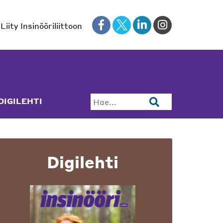
Liity Insinööriliittoon
DIGILEHTI
Hae...
Digilehti