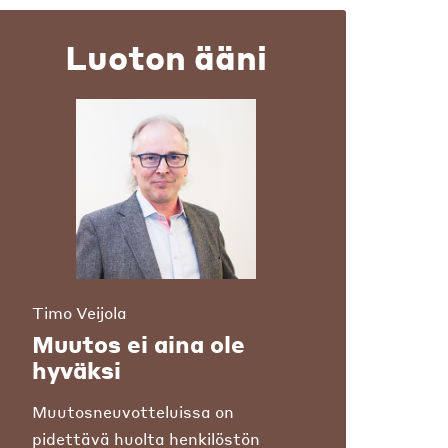
Luoton ääni
Timo Veijola
Muutos ei aina ole
hyväksi
Muutosneuvotteluissa on
pidettävä huolta henkilöstön