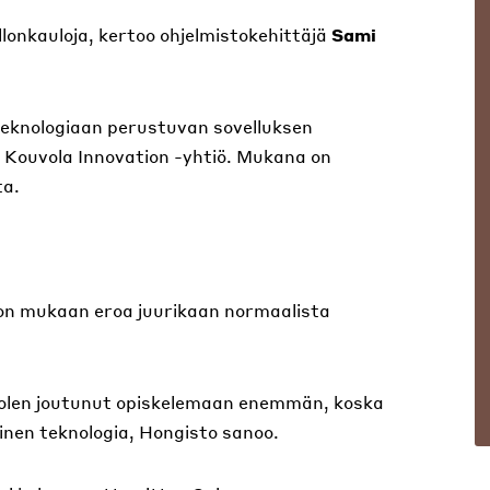
lonkauloja, kertoo ohjelmistokehittäjä
Sami
eknologiaan perustuvan sovelluksen
 Kouvola Innovation -yhtiö. Mukana on
ta.
on mukaan eroa juurikaan normaalista
t olen joutunut opiskelemaan enemmän, koska
inen teknologia, Hongisto sanoo.