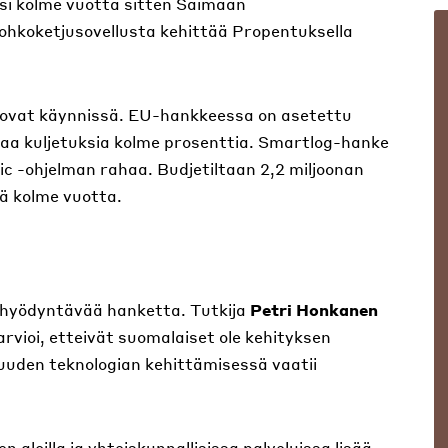
ksi kolme vuotta sitten Saimaan
hkoketjusovellusta kehittää Propentuksella
 ovat käynnissä. EU-hankkeessa on asetettu
staa kuljetuksia kolme prosenttia. Smartlog-hanke
ic -ohjelman rahaa. Budjetiltaan 2,2 miljoonan
ä kolme vuotta.
hyödyntävää hanketta. Tutkija
Petri Honkanen
vioi, etteivät suomalaiset ole kehityksen
uden teknologian kehittämisessä vaatii
 aloilla ja yhteiskunnallisissa palveluissa lisää