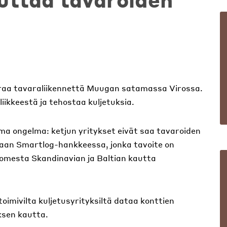
uraa tavaraliikennettä Muugan satamassa Virossa.
liikkeestä ja tehostaa kuljetuksia.
ama ongelma: ketjun yritykset eivät saa tavaroiden
itaan Smartlog-hankkeessa, jonka tavoite on
uomesta Skandinavian ja Baltian kautta
ivilta kuljetusyrityksiltä dataa konttien
uksen kautta.