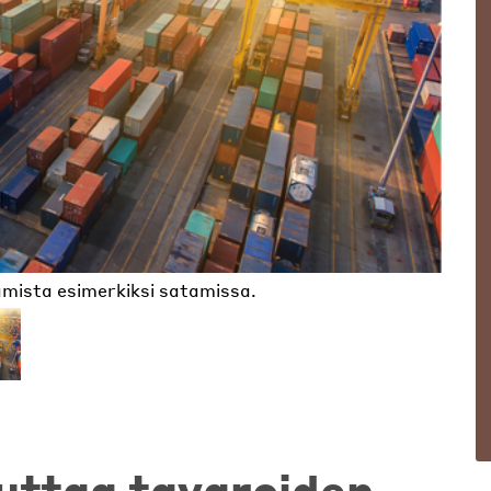
amista esimerkiksi satamissa.
opettelua.
uttaa tavaroiden