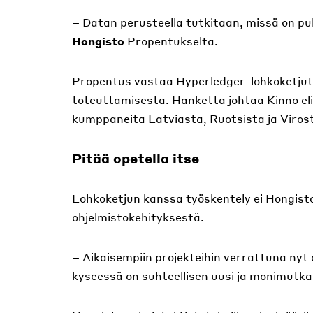
– Datan perusteella tutkitaan, missä on pul
Hongisto
Propentukselta.
Propentus vastaa Hyperledger-lohkoketjut
toteuttamisesta. Hanketta johtaa Kinno eli
kumppaneita Latviasta, Ruotsista ja Viros
Pitää opetella itse
Lohkoketjun kanssa työskentely ei Hongist
ohjelmistokehityksestä.
– Aikaisempiin projekteihin verrattuna ny
kyseessä on suhteellisen uusi ja monimutka