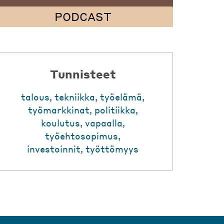
PODCAST
Tunnisteet
talous
,
tekniikka
,
työelämä
,
työmarkkinat
,
politiikka
,
koulutus
,
vapaalla
,
työehtosopimus
,
investoinnit
,
työttömyys