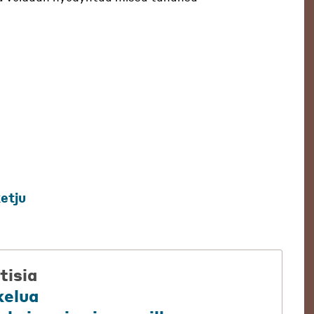
etju
tisia
kelua