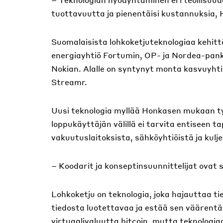
tuottavuutta ja pienentäisi kustannuksia,
Suomalaisista lohkoketjuteknologiaa kehitt
energiayhtiö Fortumin, OP- ja Nordea-panki
Nokian. Alalle on syntynyt monta kasvuyhti
Streamr.
Uusi teknologia myllää Honkasen mukaan työ
loppukäyttäjän välillä ei tarvita entiseen t
vakuutuslaitoksista, sähköyhtiöistä ja kulje
– Koodarit ja konseptinsuunnittelijat ovat s
Lohkoketju on teknologia, joka hajauttaa ti
tiedosta luotettavaa ja estää sen väärentä
virtuaalivaluutta bitcoin, mutta teknolog