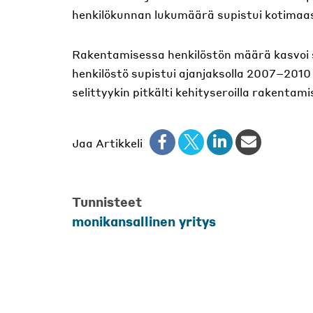
henkilökunnan lukumäärä supistui kotimaas
Rakentamisessa henkilöstön määrä kasvoi 
henkilöstö supistui ajanjaksolla 2007–2010
selittyykin pitkälti kehityseroilla rakentamise
Jaa Artikkeli
Tunnisteet
monikansallinen yritys