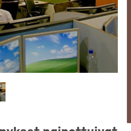
a yrityksissä Etelä-Aasiassa.
nykset painottuivat