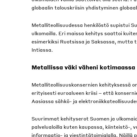
globaalin talouskriisin yhdistyminen globaa
Metalliteollisuudessa henkilöstö supistui
ulkomailla. Eri maissa kehitys saattoi kuiten
esimerkiksi Ruotsissa ja Saksassa, mutta t
Intiassa.
Metallissa väki väheni kotimaassa
Metalliteollisuuskonsernien kehityksessä on
erityisesti euroalueen kriisi – että konser
Aasiassa sähkö- ja elektroniikkateollisuude
Suurimmat kehityserot Suomen ja ulkomaiden
palvelualoilla kuten kaupassa, kiinteistö-,
informaatio- ja viestintätoimialalla. Näillä 