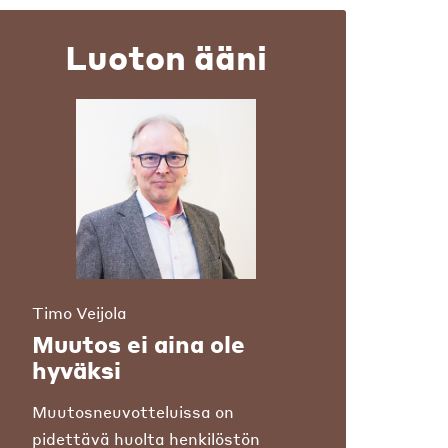
Luoton ääni
Timo Veijola
Muutos ei aina ole
hyväksi
Muutosneuvotteluissa on
pidettävä huolta henkilöstön