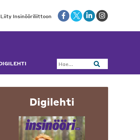
Liity Insinööriliittoon
DIGILEHTI
Hae...
Digilehti