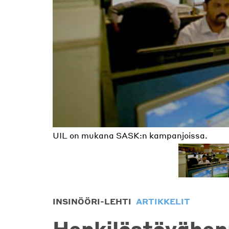
UIL on mukana SASK:n kampanjoissa.
Järjestäytymistä tuetaan monikansallisiss
INSINÖÖRI-LEHTI
ARTIKKELIT
Henkilöstövähen