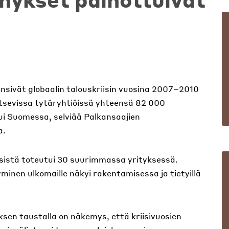
nsivät globaalin talouskriisin vuosina 2007–2010
aitsevissa tytäryhtiöissä yhteensä 82 000
tui Suomessa, selviää Palkansaajien
a.
sistä toteutui 30 suurimmassa yrityksessä.
yminen ulkomaille näkyi rakentamisessa ja tietyillä
sen taustalla on näkemys, että kriisivuosien