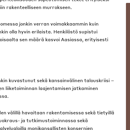
liin rakenteelliseen murrokseen.
 Suomessa jonkin verran voimakkaammin kuin
kin olla hyvin erilaista. Henkilöstö supistui
oisaalta sen määrä kasvoi Aasiassa, erityisesti
kin kuvastunut sekä kansainvälinen talouskriisi –
nien liiketoiminnan laajentamisen jatkaminen
ssa.
 välillä havaitaan rakentamisessa sekä tietyillä
 vuokraus- ja tutkimustoiminnassa sekä
palvelualoilla monikansallisten konsernien