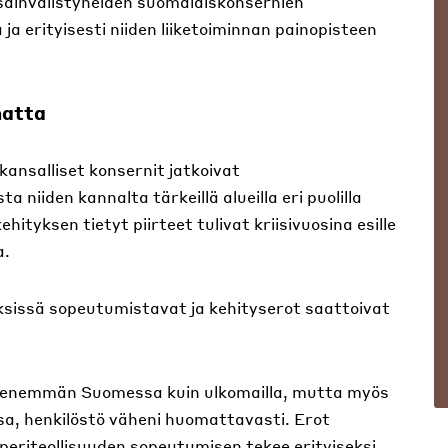
nsainvälistyneiden suomalaiskonsernien
a erityisesti niiden liiketoiminnan painopisteen
matta
ansalliset konsernit jatkoivat
niiden kannalta tärkeillä alueilla eri puolilla
ityksen tietyt piirteet tulivat kriisivuosina esille
a.
tyksissä sopeutumistavat ja kehityserot saattoivat
ui enemmän Suomessa kuin ulkomailla, mutta myös
ssa, henkilöstö väheni huomattavasti. Erot
aperiteollisuuden sopeutumisen tekee erityiseksi