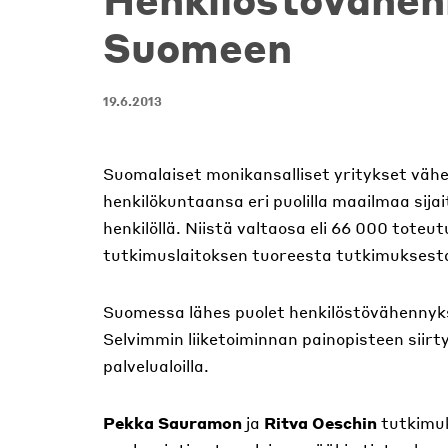
Suomeen
19.6.2013
Suomalaiset monikansalliset yritykset vähe
henkilökuntaansa eri puolilla maailmaa sij
henkilöllä. Niistä valtaosa eli 66 000 toteu
tutkimuslaitoksen tuoreesta tutkimuksest
Suomessa lähes puolet henkilöstövähennyk
Selvimmin liiketoiminnan painopisteen siirt
palvelualoilla.
Pekka Sauramon
ja
Ritva Oeschin
tutkimuk