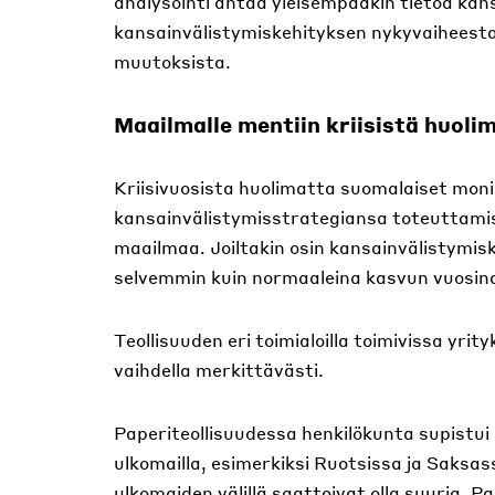
analysointi antaa yleisempääkin tietoa ka
kansainvälistymiskehityksen nykyvaiheesta j
muutoksista.
Maailmalle mentiin kriisistä huoli
Kriisivuosista huolimatta suomalaiset monik
kansainvälistymisstrategiansa toteuttamista 
maailmaa. Joiltakin osin kansainvälistymiskeh
selvemmin kuin normaaleina kasvun vuosin
Teollisuuden eri toimialoilla toimivissa yri
vaihdella merkittävästi.
Paperiteollisuudessa henkilökunta supist
ulkomailla, esimerkiksi Ruotsissa ja Saksa
ulkomaiden välillä saattoivat olla suuria. P