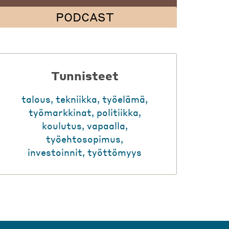
PODCAST
Tunnisteet
talous
,
tekniikka
,
työelämä
,
työmarkkinat
,
politiikka
,
koulutus
,
vapaalla
,
työehtosopimus
,
investoinnit
,
työttömyys