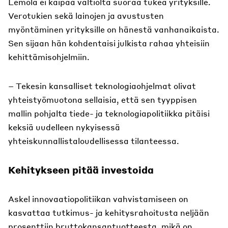
Lemola ei kaipaa valtiolta suoraa tukea yrityksille.
Verotukien sekä lainojen ja avustusten
myöntäminen yrityksille on hänestä vanhanaikaista.
Sen sijaan hän kohdentaisi julkista rahaa yhteisiin
kehittämisohjelmiin.
– Tekesin kansalliset teknologiaohjelmat olivat
yhteistyömuotona sellaisia, että sen tyyppisen
mallin pohjalta tiede- ja teknologiapolitiikka pitäisi
keksiä uudelleen nykyisessä
yhteiskunnallistaloudellisessa tilanteessa.
Kehitykseen pitää investoida
Askel innovaatiopolitiikan vahvistamiseen on
kasvattaa tutkimus- ja kehitysrahoitusta neljään
prosenttiin bruttokansantuotteesta, mikä on