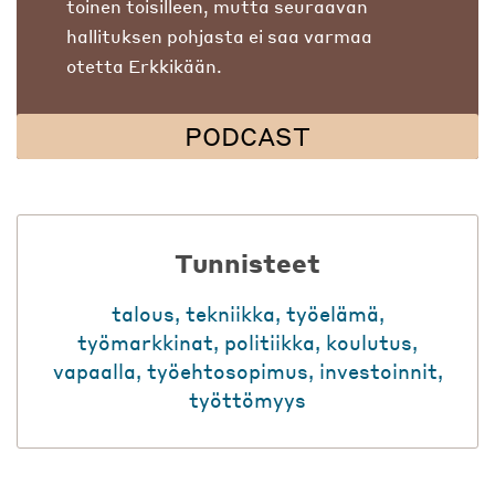
toinen toisilleen, mutta seuraavan
hallituksen pohjasta ei saa varmaa
otetta Erkkikään.
PODCAST
Tunnisteet
talous
,
tekniikka
,
työelämä
,
työmarkkinat
,
politiikka
,
koulutus
,
vapaalla
,
työehtosopimus
,
investoinnit
,
työttömyys