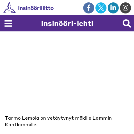
Skip
to
content
Insinööri-lehti
Tarmo Lemola on vetäytynyt mökille Lammin
Kahtlammille.