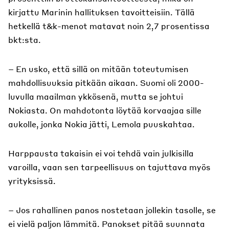
kirjattu Marinin hallituksen tavoitteisiin. Tällä
hetkellä t&k-menot matavat noin 2,7 prosentissa
bkt:sta.
– En usko, että sillä on mitään toteutumisen
mahdollisuuksia pitkään aikaan. Suomi oli 2000-
luvulla maailman ykkösenä, mutta se johtui
Nokiasta. On mahdotonta löytää korvaajaa sille
aukolle, jonka Nokia jätti, Lemola puuskahtaa.
Harppausta takaisin ei voi tehdä vain julkisilla
varoilla, vaan sen tarpeellisuus on tajuttava myös
yrityksissä.
– Jos rahallinen panos nostetaan jollekin tasolle, se
ei vielä paljon lämmitä. Panokset pitää suunnata