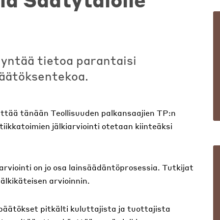
yntää tietoa parantaisi
päätöksentekoa.
ittää tänään Teollisuuden palkansaajien TP:n
itiikkatoimien jälkiarviointi otetaan kiinteäksi
viointi on jo osa lainsäädäntöprosessia. Tutkijat
älkikäteisen arvioinnin.
äätökset pitkälti kuluttajista ja tuottajista