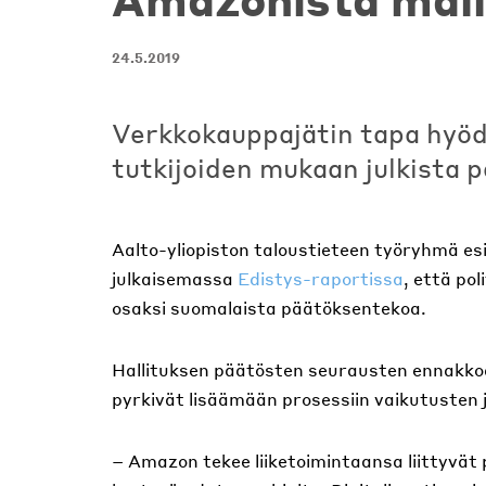
24.5.2019
Verkkokauppajätin tapa hyöd
tutkijoiden mukaan julkista 
Aalto-yliopiston taloustieteen työryhmä es
julkaisemassa
Edistys-raportissa
, että pol
osaksi suomalaista päätöksentekoa.
Hallituksen päätösten seurausten ennakkoar
pyrkivät lisäämään prosessiin vaikutusten j
– Amazon tekee liiketoimintaansa liittyvät p