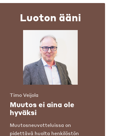
Luoton ääni
Timo Veijola
Muutos ei aina ole
hyväksi
Muutosneuvotteluissa on
pidettävä huolta henkilöstön