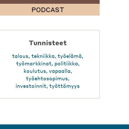
PODCAST
Tunnisteet
talous
,
tekniikka
,
työelämä
,
työmarkkinat
,
politiikka
,
koulutus
,
vapaalla
,
työehtosopimus
,
investoinnit
,
työttömyys