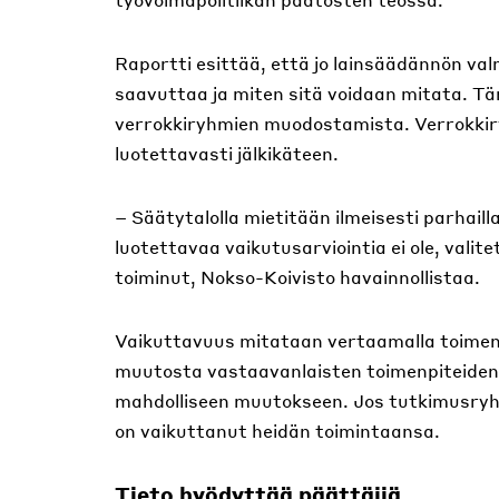
Raportti esittää, että jo lainsäädännön val
saavuttaa ja miten sitä voidaan mitata. T
verrokkiryhmien muodostamista. Verrokkiry
luotettavasti jälkikäteen.
– Säätytalolla mietitään ilmeisesti parhaill
luotettavaa vaikutusarviointia ei ole, valite
toiminut, Nokso-Koivisto havainnollistaa.
Vaikuttavuus mitataan vertaamalla toimenp
muutosta vastaavanlaisten toimenpiteiden u
mahdolliseen muutokseen. Jos tutkimusryhm
on vaikuttanut heidän toimintaansa.
Tieto hyödyttää päättäjiä