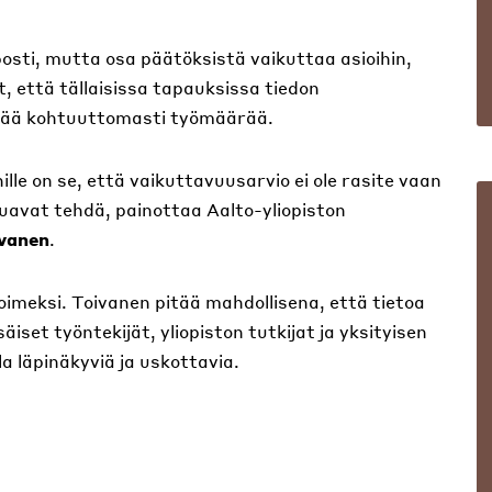
posti, mutta osa päätöksistä vaikuttaa asioihin,
t, että tällaisissa tapauksissa tiedon
lisää kohtuuttomasti työmäärää.
hille on se, että vaikuttavuusarvio ei ole rasite vaan
aluavat tehdä, painottaa Aalto-yliopiston
vanen
.
oimeksi. Toivanen pitää mahdollisena, että tietoa
äiset työntekijät, yliopiston tutkijat ja yksityisen
la läpinäkyviä ja uskottavia.