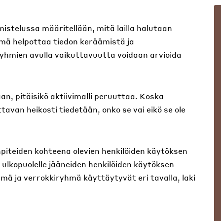
mistelussa määritellään, mitä lailla halutaan
ämä helpottaa tiedon keräämistä ja
hmien avulla vaikuttavuutta voidaan arvioida
aan, pitäisikö aktiivimalli peruuttaa. Koska
ttavan heikosti tiedetään, onko se vai eikö se ole
iteiden kohteena olevien henkilöiden käytöksen
lkopuolelle jääneiden henkilöiden käytöksen
ä ja verrokkiryhmä käyttäytyvät eri tavalla, laki