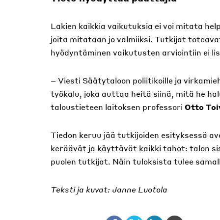
Lakien kaikkia vaikutuksia ei voi mitata hel
joita mitataan jo valmiiksi. Tutkijat toteava
hyödyntäminen vaikutusten arviointiin ei 
– Viesti Säätytaloon poliitikoille ja virkamie
työkalu, joka auttaa heitä siinä, mitä he h
taloustieteen laitoksen professori
Otto Toi
Tiedon keruu jää tutkijoiden esityksessä av
keräävät ja käyttävät kaikki tahot: talon sis
puolen tutkijat. Näin tuloksista tulee samal
Teksti ja kuvat: Janne Luotola