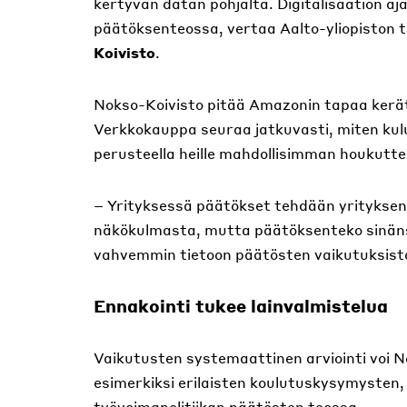
kertyvän datan pohjalta. Digitalisaation aj
päätöksenteossa, vertaa Aalto-yliopiston t
Koivisto
.
Nokso-Koivisto pitää Amazonin tapaa kerätä
Verkkokauppa seuraa jatkuvasti, miten kulut
perusteella heille mahdollisimman houkuttel
– Yrityksessä päätökset tehdään yrityksen e
näkökulmasta, mutta päätöksenteko sinänsä v
vahvemmin tietoon päätösten vaikutuksist
Ennakointi tukee lainvalmistelua
Vaikutusten systemaattinen arviointi voi 
esimerkiksi erilaisten koulutuskysymysten
työvoimapolitiikan päätösten teossa.