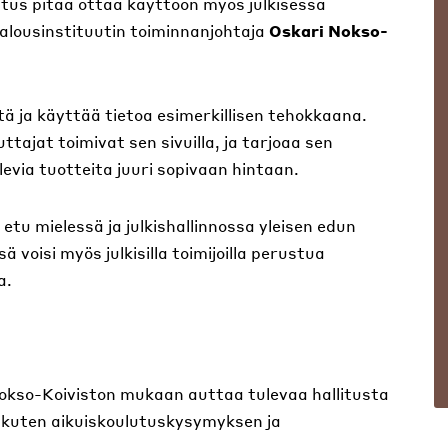
atus pitää ottaa käyttöön myös julkisessa
alousinstituutin toiminnanjohtaja
Oskari Nokso-
 ja käyttää tietoa esimerkillisen tehokkaana.
tajat toimivat sen sivuilla, ja tarjoaa sen
evia tuotteita juuri sopivaan hintaan.
tu mielessä ja julkishallinnossa yleisen edun
oisi myös julkisilla toimijoilla perustua
a.
Nokso-Koiviston mukaan auttaa tulevaa hallitusta
, kuten aikuiskoulutuskysymyksen ja