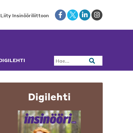
Liity Insinööriliittoon
DIGILEHTI
Hae...
Digilehti