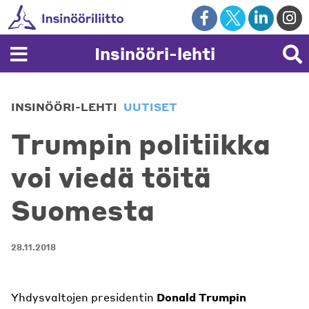
Skip
to
content
Insinööri-lehti
INSINÖÖRI-LEHTI
UUTISET
Trumpin politiikka
voi viedä töitä
Suomesta
28.11.2018
Yhdysvaltojen presidentin
Donald Trumpin