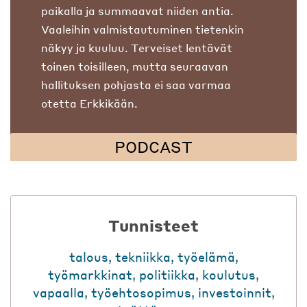
paikalla ja summaavat niiden antia.
Vaaleihin valmistautuminen tietenkin
näkyy ja kuuluu. Terveiset lentävät
toinen toisilleen, mutta seuraavan
hallituksen pohjasta ei saa varmaa
otetta Erkkikään.
PODCAST
Tunnisteet
talous
,
tekniikka
,
työelämä
,
työmarkkinat
,
politiikka
,
koulutus
,
vapaalla
,
työehtosopimus
,
investoinnit
,