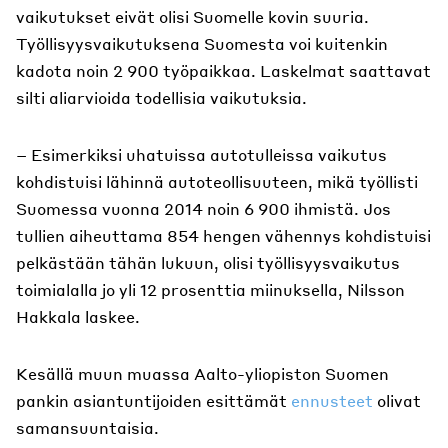
vaikutukset eivät olisi Suomelle kovin suuria.
Työllisyysvaikutuksena Suomesta voi kuitenkin
kadota noin 2 900 työpaikkaa. Laskelmat saattavat
silti aliarvioida todellisia vaikutuksia.
– Esimerkiksi uhatuissa autotulleissa vaikutus
kohdistuisi lähinnä autoteollisuuteen, mikä työllisti
Suomessa vuonna 2014 noin 6 900 ihmistä. Jos
tullien aiheuttama 854 hengen vähennys kohdistuisi
pelkästään tähän lukuun, olisi työllisyysvaikutus
toimialalla jo yli 12 prosenttia miinuksella, Nilsson
Hakkala laskee.
Kesällä muun muassa Aalto-yliopiston Suomen
pankin asiantuntijoiden esittämät
ennusteet
olivat
samansuuntaisia.