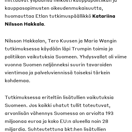
kauppasopimusten oikeudenmukaisuutta,
huomauttaa Etlan tutkimuspäällikkö
Katariina
Nilsson Hakkala
.
Nilsson Hakkalan, Tero Kuusen ja Maria Wangin
tutkimuksessa käydään läpi Trumpin toimia ja
politiikan vaikutuksia Suomeen. Yhdysvallat oli viime
vuonna Suomen neljänneksi suurin tavaroiden
vientimaa ja palveluviennissä toiseksi tärkein
kohdemaa.
Tutkimuksessa eriteltiin lisätullien vaikutuksia
Suomeen. Jos kaikki uhatut tullit toteutuvat,
arvonlisän vähennys Suomessa on arviolta 193
miljoonaa euroa ja koko EU:n alueella noin 28
miljardia. Suhteutettuna bkt:hen lisätullien