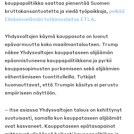
kauppapolitiikka saattaa pienentää Suomen
bruttokansantuotetta ja viedä työpaikkoja,
pelkää
Elinkeinoelämän tutkimuslaitos ETLA
.
Yhdysvaltojen käymä kauppasota on luonut
epävarmuutta koko maailmantalouteen. Trump
näkee Yhdysvaltojen kauppataseen alijäämän
epäonnistuneena kauppapolitiikkana ja pyrkii
kauppasopimusten purkamiseen sekä alijäämien
vähentämiseen tuontitulleilla. Tutkijat
huomauttavat, että Trumpin käsitys ei perustu
empiiriseen näyttöön.
– Itse asiassa Yhdysvaltojen talous on kehittynyt
suotuisasti, samalla kun kauppataseen alijäämät
ovat kasvaneet. Kauppataseen epätasapainot
mittaavat ylipäänsä heikosti kauppapolitiikan ja