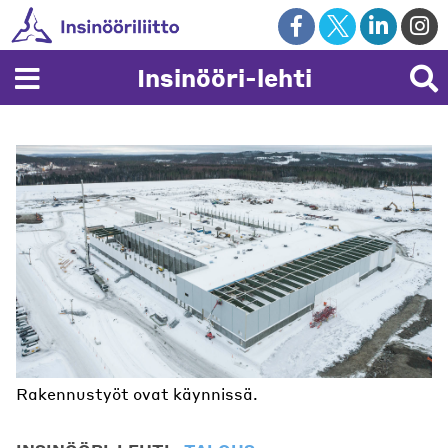
Skip
to
content
Insinööri-lehti
Rakennustyöt ovat käynnissä.