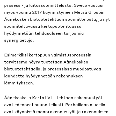
prosessi- ja laitossuunnittelusta. Sweco vastasi
myös vuonna 2017 käynnistyneen Metsä Groupin
Äänekosken biotuotetehtaan suunnittelusta, ja nyt
suunniteltavassa kertopuutehtaassa
hyödynnetään tehdasalueen tarjoamia
synergiaetuja.
Esimerkiksi kertopuun valmistusprosessin
tarvitsema höyry tuotetaan Äänekosken
biotuotetehtaalla, ja prosessissa muodostuvaa
lauhdetta hyödynnetään rakennuksen
lämmitykseen.
Äänekoskella Kerto LVL -tehtaan rakennustyöt
ovat edenneet suunnitellusti. Parhaillaan alueella
ovat käynnissä maanrakennustyöt ja rakennuksen