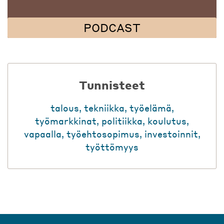
PODCAST
Tunnisteet
talous
,
tekniikka
,
työelämä
,
työmarkkinat
,
politiikka
,
koulutus
,
vapaalla
,
työehtosopimus
,
investoinnit
,
työttömyys