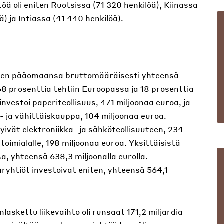
öä oli eniten Ruotsissa (71 320 henkilöä), Kiinassa
ä) ja Intiassa (41 440 henkilöä).
liseen pääomaansa bruttomääräisesti yhteensä
 68 prosenttia tehtiin Euroopassa ja 18 prosenttia
vestoi paperiteollisuus, 471 miljoonaa euroa, ja
 ja vähittäiskauppa, 104 miljoonaa euroa.
yivät elektroniikka- ja sähköteollisuuteen, 234
ätoimialalle, 198 miljoonaa euroa. Yksittäisistä
a, yhteensä 638,3 miljoonalla eurolla.
ryhtiöt investoivat eniten, yhteensä 564,1
laskettu liikevaihto oli runsaat 171,2 miljardia