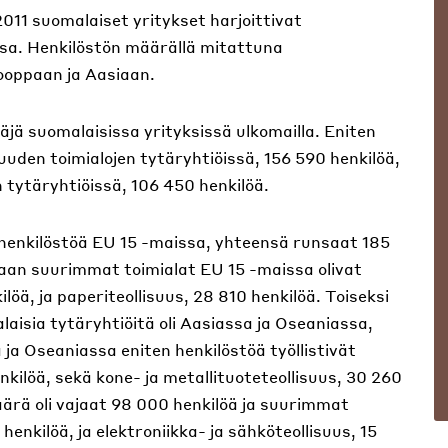
11 suomalaiset yritykset harjoittivat
ssa. Henkilöstön määrällä mitattuna
rooppaan ja Aasiaan.
stäjä suomalaisissa yrityksissä ulkomailla. Eniten
isuuden toimialojen tytäryhtiöissä, 156 590 henkilöä,
n tytäryhtiöissä, 106 450 henkilöä.
n henkilöstöä EU 15 -maissa, yhteensä runsaat 185
aan suurimmat toimialat EU 15 -maissa olivat
löä, ja paperiteollisuus, 28 810 henkilöä. Toiseksi
aisia tytäryhtiöitä oli Aasiassa ja Oseaniassa,
ja Oseaniassa eniten henkilöstöä työllistivät
nkilöä, sekä kone- ja metallituoteteollisuus, 30 260
ärä oli vajaat 98 000 henkilöä ja suurimmat
henkilöä, ja elektroniikka- ja sähköteollisuus, 15