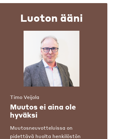
Luoton ääni
Timo Veijola
Muutos ei aina ole
hyväksi
Muutosneuvotteluissa on
pidettävä huolta henkilöstön