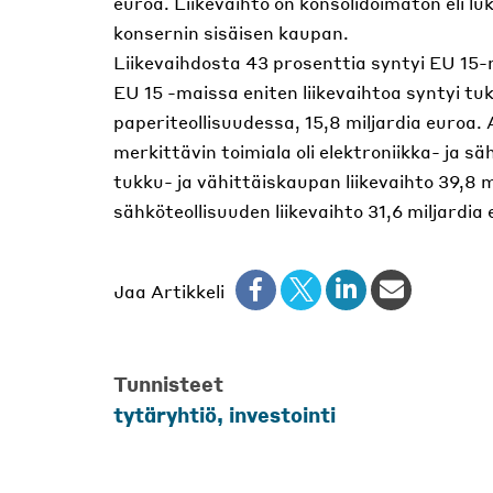
euroa. Liikevaihto on konsolidoimaton eli l
konsernin sisäisen kaupan.
Liikevaihdosta 43 prosenttia syntyi EU 15-
EU 15 -maissa eniten liikevaihtoa syntyi tuk
paperiteollisuudessa, 15,8 miljardia euroa.
merkittävin toimiala oli elektroniikka- ja sä
tukku- ja vähittäiskaupan liikevaihto 39,8 m
sähköteollisuuden liikevaihto 31,6 miljardi
Jaa Artikkeli
Tunnisteet
tytäryhtiö, investointi