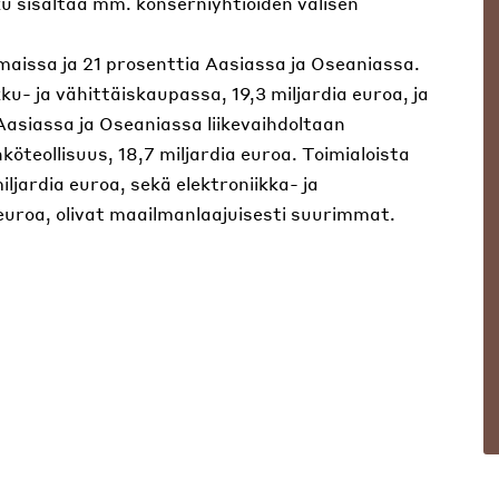
uku sisältää mm. konserniyhtiöiden välisen
maissa ja 21 prosenttia Aasiassa ja Oseaniassa.
ku- ja vähittäiskaupassa, 19,3 miljardia euroa, ja
 Aasiassa ja Oseaniassa liikevaihdoltaan
hköteollisuus, 18,7 miljardia euroa. Toimialoista
iljardia euroa, sekä elektroniikka- ja
a euroa, olivat maailmanlaajuisesti suurimmat.