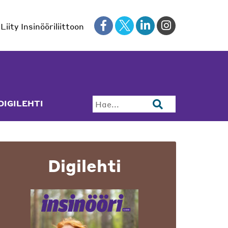
Liity Insinööriliittoon
DIGILEHTI
Hae...
Digilehti