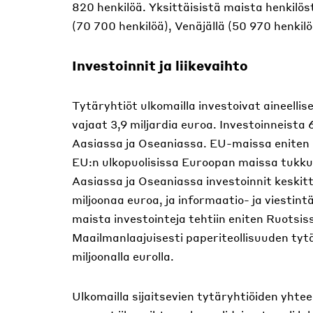
820 henkilöä. Yksittäisistä maista henkilöst
(70 700 henkilöä), Venäjällä (50 970 henkilö
Investoinnit ja liikevaihto
Tytäryhtiöt ulkomailla investoivat aineel
vajaat 3,9 miljardia euroa. Investoinneista
Aasiassa ja Oseaniassa. EU-maissa eniten in
EU:n ulkopuolisissa Euroopan maissa tukku-
Aasiassa ja Oseaniassa investoinnit keskitt
miljoonaa euroa, ja informaatio- ja viestint
maista investointeja tehtiin eniten Ruotsiss
Maailmanlaajuisesti paperiteollisuuden tytä
miljoonalla eurolla.
Ulkomailla sijaitsevien tytäryhtiöiden yhteen