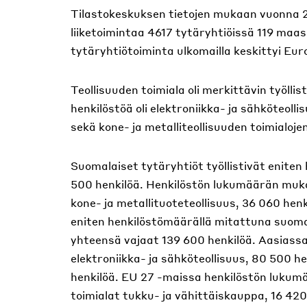
Tilastokeskuksen tietojen mukaan vuonna 20
liiketoimintaa 4617 tytäryhtiöissä 119 maa
tytäryhtiötoiminta ulkomailla keskittyi Eu
Teollisuuden toimiala oli merkittävin työlli
henkilöstöä oli elektroniikka- ja sähköteoll
sekä kone- ja metalliteollisuuden toimialoje
Suomalaiset tytäryhtiöt työllistivät enite
500 henkilöä. Henkilöstön lukumäärän muk
kone- ja metallituoteteollisuus, 36 060 henki
eniten henkilöstömäärällä mitattuna suomal
yhteensä vajaat 139 600 henkilöä. Aasiassa 
elektroniikka- ja sähköteollisuus, 80 500 he
henkilöä. EU 27 -maissa henkilöstön lukumä
toimialat tukku- ja vähittäiskauppa, 16 420 