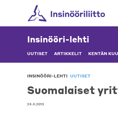
Skip
to
content
Insinööri-lehti
UUTISET
ARTIKKELIT
KENTÄN KUU
INSINÖÖRI-LEHTI
UUTISET
Suomalaiset yrit
24.4.2013