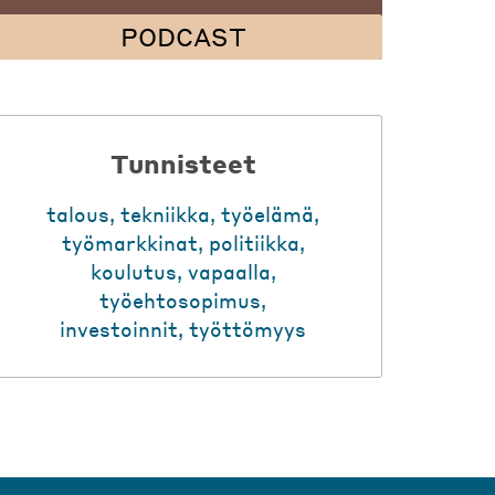
PODCAST
Tunnisteet
talous
,
tekniikka
,
työelämä
,
työmarkkinat
,
politiikka
,
koulutus
,
vapaalla
,
työehtosopimus
,
investoinnit
,
työttömyys