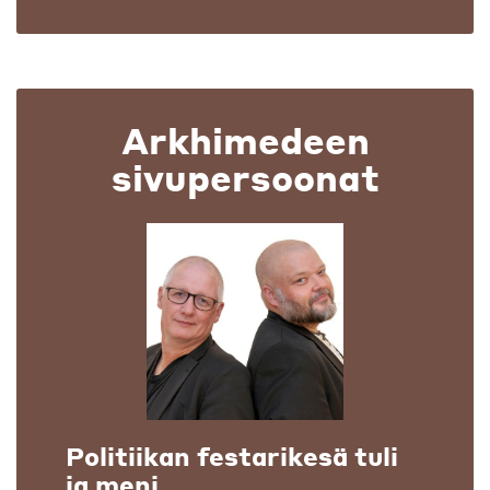
Arkhimedeen
sivupersoonat
Politiikan festarikesä tuli
ja meni