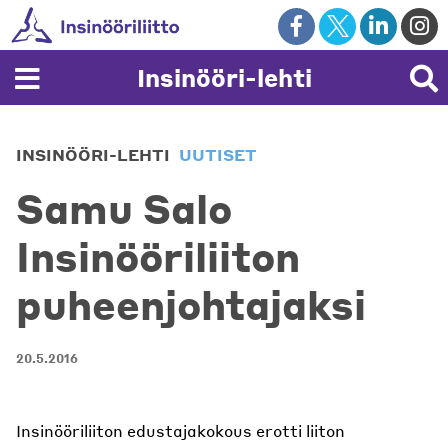
Skip
to
content
Insinööri-lehti
INSINÖÖRI-LEHTI
UUTISET
Samu Salo
Insinööriliiton
puheenjohtajaksi
20.5.2016
Insinööriliiton edustajakokous erotti liiton