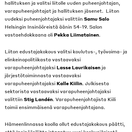
hallituksen ja valitsi liitolle uuden puheenjohtajan,
varapuheenjohtajat ja hallituksen jäsenet. Liiton
uudeksi puheenjohtajaksi valittiin
Samu Salo
Helsingin Insinööreistä äänin 54-19. Salon
vastaehdokkaana oli
Pekka Liimatainen
.
Liiton edustajakokous valitsi koulutus-, työvoima- ja
elinkeinopolitiikasta vastaavaksi
varapuheenjohtajaksi
Lasse Laurikaisen
ja
järjestötoiminnasta vastaavaksi
varapuheenjohtajaksi
Kalle Kiilin
. Julkisesta
sektorista vastaavaksi varapuheenjohtajaksi
valittiin
Stig Landén
. Varapuheenjohtajista Kiili
toimii ensimmäisenä varapuheenjohtajana.
Hämeenlinnassa koolla ollut edustajakokous päätti,
että Insinööriliitto irtaantuu uusi keskusjärjestö -