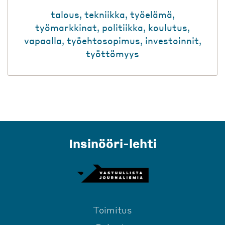
talous
,
tekniikka
,
työelämä
,
työmarkkinat
,
politiikka
,
koulutus
,
vapaalla
,
työehtosopimus
,
investoinnit
,
työttömyys
Insinööri-lehti
Toimitus