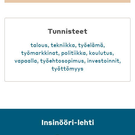
Tunnisteet
talous
,
tekniikka
,
työelämä
,
työmarkkinat
,
politiikka
,
koulutus
,
vapaalla
,
työehtosopimus
,
investoinnit
,
työttömyys
Insinööri-lehti