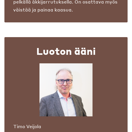
pelkällä äkkijarrutuksella. On osattava myös
väistää ja painaa kaasua.
Luoton ääni
Timo Veijola