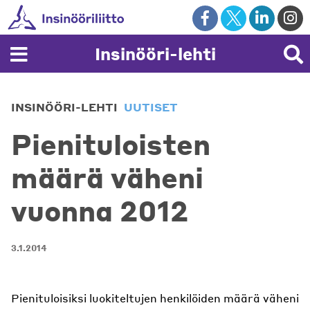
Skip
to
content
Insinööri-lehti
INSINÖÖRI-LEHTI
UUTISET
Pienituloisten
määrä väheni
vuonna 2012
3.1.2014
Pienituloisiksi luokiteltujen henkilöiden määrä väheni