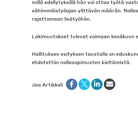
millä edellytyksillä hän voi ottaa työtä vas
vähimmäistyöajan ylittävän määrän. Nollas
rajattomaan lisätyöhön.
Lakimuutokset tulevat voimaan kesäkuun 
Hallituksen esityksen taustalla on eduskunn
ehdotettiin nollasopimusten kieltämistä.
Jaa Artikkeli