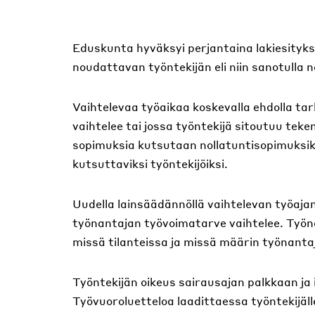
Eduskunta hyväksyi perjantaina lakiesityks
noudattavan työntekijän eli niin sanotulla
Vaihtelevaa työaikaa koskevalla ehdolla tar
vaihtelee tai jossa työntekijä sitoutuu te
sopimuksia kutsutaan nollatuntisopimuksiksi
kutsuttaviksi työntekijöiksi.
Uudella lainsäädännöllä vaihtelevan työajan 
työnantajan työvoimatarve vaihtelee. Työnan
missä tilanteissa ja missä määrin työnanta
Työntekijän oikeus sairausajan palkkaan ja
Työvuoroluetteloa laadittaessa työntekijäll