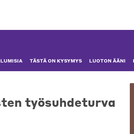
LUMISIA
TÄSTÄ ON KYSYMYS
LUOTON ÄÄNI
sten työsuhdeturva