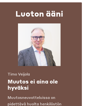
Luoton ääni
Timo Veijola
Muutos ei aina ole
hyväksi
Muutosneuvotteluissa on
pidettävä huolta henkilöstön