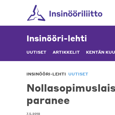
Skip
to
content
Insinööri-lehti
UUTISET
ARTIKKELIT
KENTÄN KUU
INSINÖÖRI-LEHTI
UUTISET
Nollasopimuslai
paranee
7.5.2018