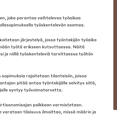
en, joka parantaa vaihtelevaa työaikaa
 nollasopimuksella työskentelevän asemaa.
koitetaan järjestelyä, jossa työntekijän työaika
kemään työtä erikseen kutsuttaessa. Näitä
 ja niillä työskenteleviä tarvittaessa työhön
sopimuksia rajoitetaan tilanteisiin, joissa
tajan pitää antaa työntekijälle selvitys siitä,
jalle syntyy työvoimatarvetta.
 irtisanomisajan palkkaan varmistetaan.
e varataan tilaisuus ilmoittaa, missä määrin ja