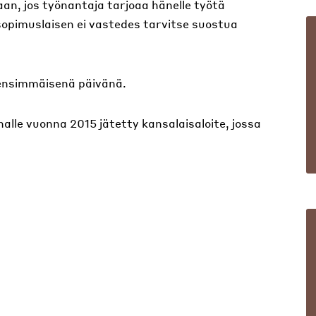
taan, jos työnantaja tarjoaa hänelle työtä
opimuslaisen ei vastedes tarvitse suostua
ensimmäisenä päivänä.
alle vuonna 2015 jätetty kansalaisaloite, jossa