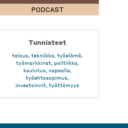
PODCAST
Tunnisteet
talous
,
tekniikka
,
työelämä
,
työmarkkinat
,
politiikka
,
koulutus
,
vapaalla
,
työehtosopimus
,
investoinnit
,
työttömyys