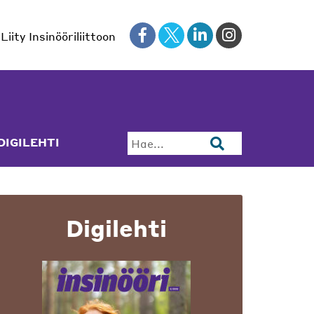
Liity Insinööriliittoon
DIGILEHTI
Hae...
Digilehti