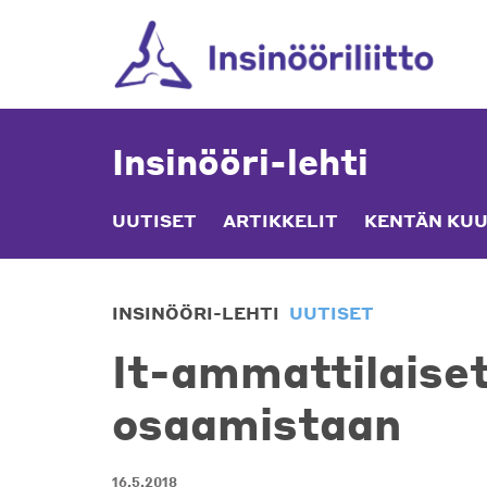
Skip
to
content
Insinööri-lehti
UUTISET
ARTIKKELIT
KENTÄN KUU
INSINÖÖRI-LEHTI
UUTISET
It-ammattilaiset
osaamistaan
16.5.2018