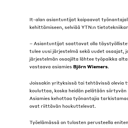
It-alan asiantuntijat kaipaavat työnanta
kehittämiseen, selviää YTN:n tietotekniikan
– Asiantuntijat saattavat olla täystyöllist
tulee uusi järjestelmä sekä uudet osaajat,
järjestelmän osaajilta lähtee työpaikka alt
vastaava asiamies
Björn Wiemers
.
Joissakin yrityksissä tai tehtävissä olevia
kouluttaa, koska heidän pelätään siirtyvän 
Asiamies kehottaa työnantajia tarkistamaa
ovat riittävän houkuttelevat.
Työelämässä on tulosten perusteella enite