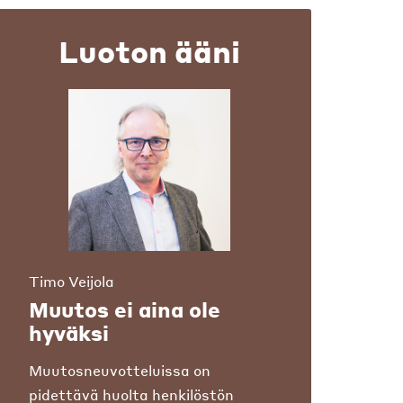
Luoton ääni
Timo Veijola
Muutos ei aina ole
hyväksi
Muutosneuvotteluissa on
pidettävä huolta henkilöstön