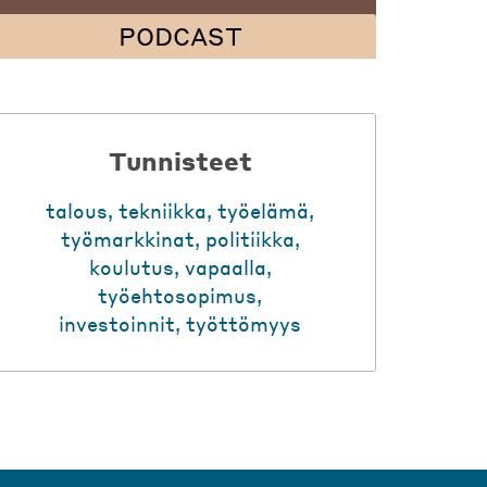
PODCAST
Tunnisteet
talous
,
tekniikka
,
työelämä
,
työmarkkinat
,
politiikka
,
koulutus
,
vapaalla
,
työehtosopimus
,
investoinnit
,
työttömyys