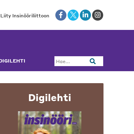
Liity Insinööriliittoon
DIGILEHTI
Hae...
Digilehti