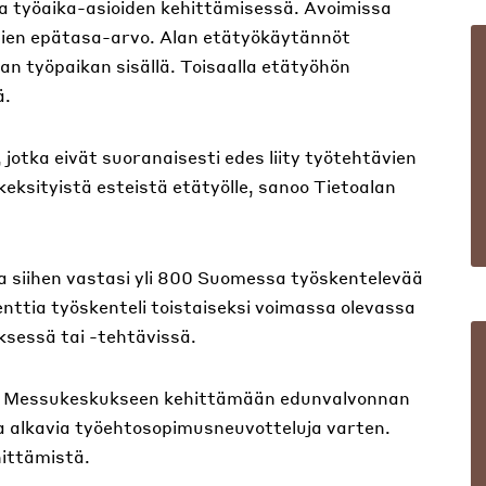
ja työaika-asioiden kehittämisessä. Avoimissa
sien epätasa-arvo. Alan etätyökäytännöt
an työpaikan sisällä. Toisaalla etätyöhön
ä.
, jotka eivät suoranaisesti edes liity työtehtävien
ksityistä esteistä etätyölle, sanoo Tietoalan
ja siihen vastasi yli 800 Suomessa työskentelevää
nttia työskenteli toistaiseksi voimassa olevassa
ksessä tai -tehtävissä.
n Messukeskukseen kehittämään edunvalvonnan
na alkavia työehtosopimusneuvotteluja varten.
ittämistä.