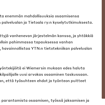
jalta enemmän mahdollisuuksia osaamisensa
 palvelualan ja Tietoala ry:n kyselytutkimuksesta.
ettyjä vanhenevan järjestelmän kanssa, ja yhtäkkiä
 jolloin pahimmassa tapauksessa vanhan
a, havainnollistaa YTN:n tietotekniikan palvelualan
 työntekijöitä ei Wiemersin mukaan edes haluta
kilpailijalle uusi arvokas osaaminen taskussaan.
n, että työsuhteen ehdot ja työnteon puitteet
n parantamista osaamisen, työssä jaksamisen ja