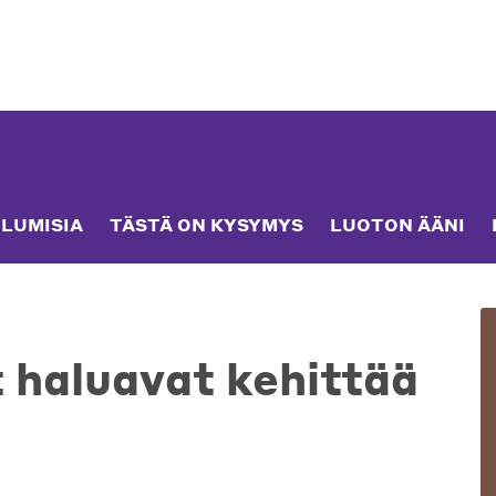
LUMISIA
TÄSTÄ ON KYSYMYS
LUOTON ÄÄNI
 haluavat kehittää