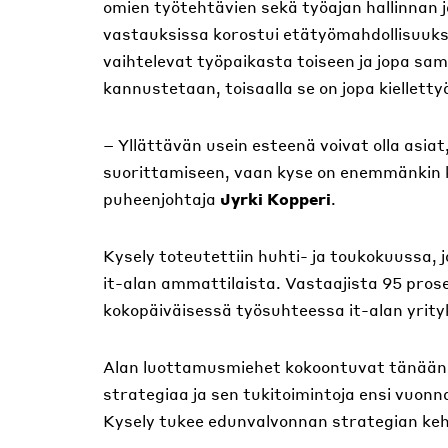
omien työtehtävien sekä työajan hallinnan 
vastauksissa korostui etätyömahdollisuuk
vaihtelevat työpaikasta toiseen ja jopa sam
kannustetaan, toisaalla se on jopa kielletty
– Yllättävän usein esteenä voivat olla asiat
suorittamiseen, vaan kyse on enemmänkin ke
puheenjohtaja
Jyrki Kopperi
.
Kysely toteutettiin huhti- ja toukokuussa, 
it-alan ammattilaista. Vastaajista 95 prose
kokopäiväisessä työsuhteessa it-alan yrity
Alan luottamusmiehet kokoontuvat tänää
strategiaa ja sen tukitoimintoja ensi vuon
Kysely tukee edunvalvonnan strategian keh