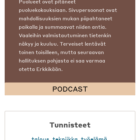
Puolueet ovat pitäneet
puoluekokouksiaan. Sivupersoonat ovat
mahdollisuuksien mukan piipahtaneet
paikalla ja summaavat niiden antia.
Vaaleihin valmistautuminen tietenkin
näkyy ja kuuluu. Terveiset lentävät
toinen toisilleen, mutta seuraavan
hallituksen pohjasta ei saa varmaa
otetta Erkkikään.
PODCAST
Tunnisteet
talous
,
tekniikka
,
työelämä
,