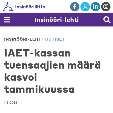
Skip
to
content
Insinööri-lehti
INSINÖÖRI-LEHTI
UUTISET
IAET-kassan
tuensaajien määrä
kasvoi
tammikuussa
1.3.2013