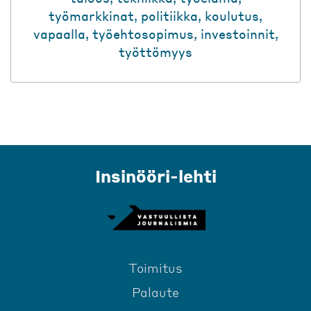
työmarkkinat
,
politiikka
,
koulutus
,
vapaalla
,
työehtosopimus
,
investoinnit
,
työttömyys
Insinööri-lehti
Toimitus
Palaute