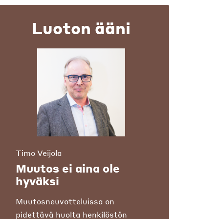
Luoton ääni
Timo Veijola
Muutos ei aina ole
hyväksi
Muutosneuvotteluissa on
pidettävä huolta henkilöstön