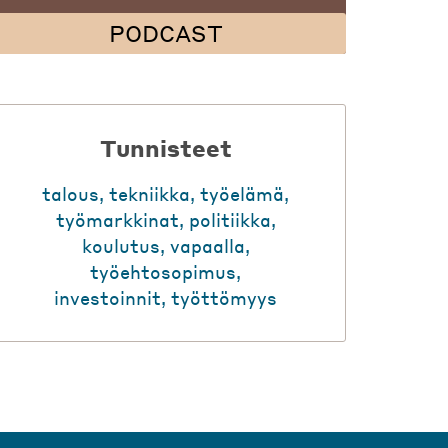
PODCAST
Tunnisteet
talous
,
tekniikka
,
työelämä
,
työmarkkinat
,
politiikka
,
koulutus
,
vapaalla
,
työehtosopimus
,
investoinnit
,
työttömyys