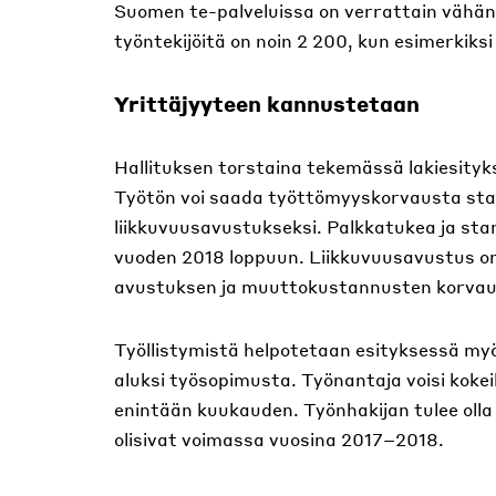
Suomen te-palveluissa on verrattain vähän 
työntekijöitä on noin 2 200, kun esimerkiksi
Yrittäjyyteen kannustetaan
Hallituksen torstaina tekemässä lakiesit
Työtön voi saada työttömyyskorvausta star
liikkuvuusavustukseksi. Palkkatukea ja st
vuoden 2018 loppuun. Liikkuvuusavustus on 
avustuksen ja muuttokustannusten korvau
Työllistymistä helpotetaan esityksessä myös 
aluksi työsopimusta. Työnantaja voisi koke
enintään kuukauden. Työnhakijan tulee oll
olisivat voimassa vuosina 2017–2018.