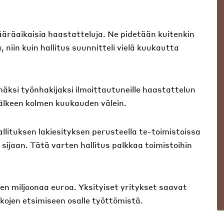
ääräaikaisia haastatteluja. Ne pidetään kuitenkin
, niin kuin hallitus suunnitteli vielä kuukautta
mäksi työnhakijaksi ilmoittautuneille haastattelun
jälkeen kolmen kuukauden välein.
lituksen lakiesityksen perusteella te-toimistoissa
sijaan. Tätä varten hallitus palkkaa toimistoihin
 miljoonaa euroa. Yksityiset yritykset saavat
kkojen etsimiseen osalle työttömistä.