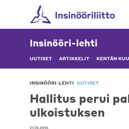
Skip
to
content
Insinööri-lehti
UUTISET
ARTIKKELIT
KENTÄN KUU
INSINÖÖRI-LEHTI
UUTISET
Hallitus perui p
ulkoistuksen
21.10.2016