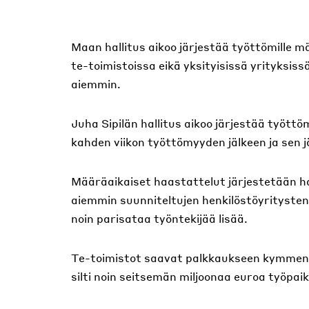
Maan hallitus aikoo järjestää työttömille m
te-toimistoissa eikä yksityisissä yrityksissä
aiemmin.
Juha Sipilän hallitus aikoo järjestää työttö
kahden viikon työttömyyden jälkeen ja sen 
Määräaikaiset haastattelut järjestetään hal
aiemmin suunniteltujen henkilöstöyritysten 
noin parisataa työntekijää lisää.
Te-toimistot saavat palkkaukseen kymmenen
silti noin seitsemän miljoonaa euroa työpai