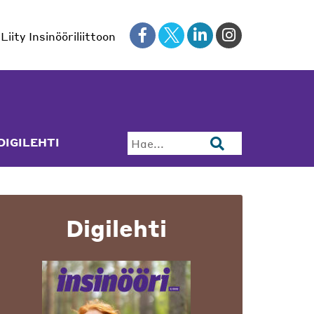
Liity Insinööriliittoon
DIGILEHTI
Hae...
Digilehti