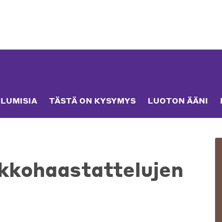
LUMISIA
TÄSTÄ ON KYSYMYS
LUOTON ÄÄNI
akkohaastattelujen