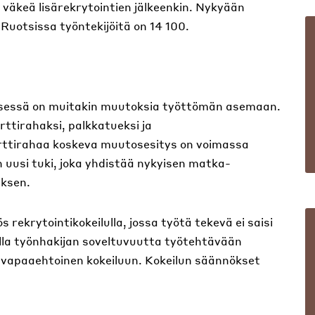
väkeä lisärekrytointien jälkeenkin. Nykyään
 Ruotsissa työntekijöitä on 14 100.
yksessä on muitakin muutoksia työttömän asemaan.
ttirahaksi, palkkatueksi ja
arttirahaa koskeva muutosesitys on voimassa
uusi tuki, joka yhdistää nykyisen matka-
ksen.
rekrytointikokeilulla, jossa työtä tekevä ei saisi
illa työnhakijan soveltuvuutta työtehtävään
a vapaaehtoinen kokeiluun. Kokeilun säännökset