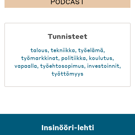
PODCAST
Tunnisteet
talous
,
tekniikka
,
työelämä
,
työmarkkinat
,
politiikka
,
koulutus
,
vapaalla
,
työehtosopimus
,
investoinnit
,
työttömyys
Insinööri-lehti