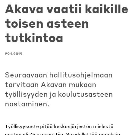
Akava vaatii kaikille
toisen asteen
tutkintoa
29.1.2019
Seuraavaan hallitusohjelmaan
tarvitaan Akavan mukaan
työllisyyden ja koulutusasteen
nostaminen.
Työllisyysaste pitää keskusjärjestön mielestä
nostaa yli 75 prosenttiin. Se edellyttää panoksia