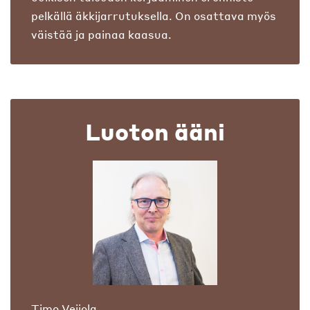
pelkällä äkkijarrutuksella. On osattava myös
väistää ja painaa kaasua.
Luoton ääni
Timo Veijola