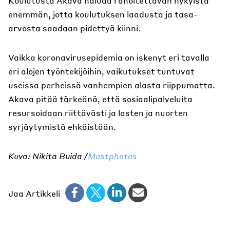
Koulutusta Akava haluaa rahoitettavan nykyistä
enemmän, jotta koulutuksen laadusta ja tasa-
arvosta saadaan pidettyä kiinni.
Vaikka koronavirusepidemia on iskenyt eri tavalla
eri alojen työntekijöihin, vaikutukset tuntuvat
useissa perheissä vanhempien alasta riippumatta.
Akava pitää tärkeänä, että sosiaalipalveluita
resursoidaan riittävästi ja lasten ja nuorten
syrjäytymistä ehkäistään.
Kuva: Nikita Buida /
Mostphotos
Jaa Artikkeli