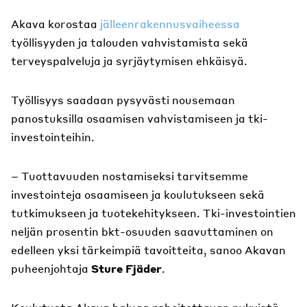
Akava korostaa
jälleenrakennusvaiheessa
työllisyyden ja talouden vahvistamista sekä
terveyspalveluja ja syrjäytymisen ehkäisyä.
Työllisyys saadaan pysyvästi nousemaan
panostuksilla osaamisen vahvistamiseen ja tki-
investointeihin.
– Tuottavuuden nostamiseksi tarvitsemme
investointeja osaamiseen ja koulutukseen sekä
tutkimukseen ja tuotekehitykseen. Tki-investointien
neljän prosentin bkt-osuuden saavuttaminen on
edelleen yksi tärkeimpiä tavoitteita, sanoo Akavan
puheenjohtaja
Sture Fjäder
.