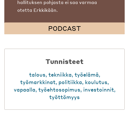
hallituksen pohjasta ei saa varmaa
otetta Erkkikään.
PODCAST
Tunnisteet
talous
,
tekniikka
,
työelämä
,
työmarkkinat
,
politiikka
,
koulutus
,
vapaalla
,
työehtosopimus
,
investoinnit
,
työttömyys