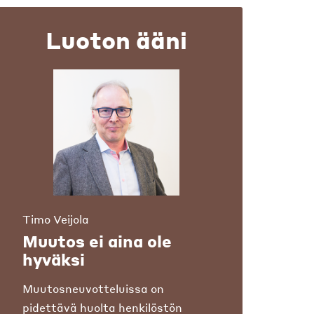
Luoton ääni
Timo Veijola
Muutos ei aina ole
hyväksi
Muutosneuvotteluissa on
pidettävä huolta henkilöstön