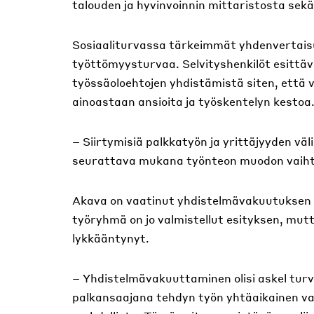
talouden ja hyvinvoinnin mittaristosta sek
Sosiaaliturvassa tärkeimmät yhdenvertaisu
työttömyysturvaa. Selvityshenkilöt esittä
työssäoloehtojen yhdistämistä siten, että 
ainoastaan ansioita ja työskentelyn kestoa
– Siirtymisiä palkkatyön ja yrittäjyyden vä
seurattava mukana työnteon muodon vaiht
Akava on vaatinut yhdistelmävakuutuksen 
työryhmä on jo valmistellut esityksen, mu
lykkääntynyt.
– Yhdistelmävakuuttaminen olisi askel turv
palkansaajana tehdyn työn yhtäaikainen va