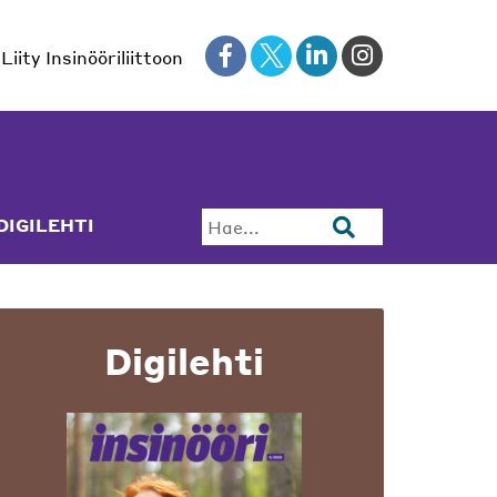
Liity Insinööriliittoon
DIGILEHTI
Hae...
Digilehti