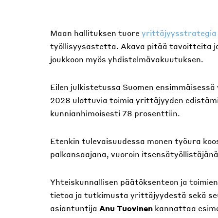
Maan hallituksen tuore
yrittäjyysstrategia
työllisyysastetta. Akava pitää tavoitteita j
joukkoon myös yhdistelmävakuutuksen.
Eilen julkistetussa Suomen ensimmäisessä y
2028 ulottuvia toimia yrittäjyyden edistämi
kunnianhimoisesti 78 prosenttiin.
Etenkin tulevaisuudessa monen työura koost
palkansaajana, vuoroin itsensätyöllistäjänä
Yhteiskunnallisen päätöksenteon ja toimien
tietoa ja tutkimusta yrittäjyydestä sekä s
asiantuntija
Anu Tuovinen
kannattaa esimer