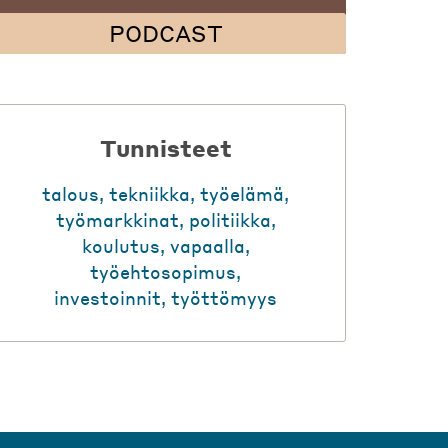
PODCAST
Tunnisteet
talous
,
tekniikka
,
työelämä
,
työmarkkinat
,
politiikka
,
koulutus
,
vapaalla
,
työehtosopimus
,
investoinnit
,
työttömyys