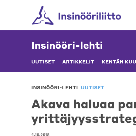
Skip
to
content
Insinööri-lehti
UUTISET
ARTIKKELIT
KENTÄN KUU
INSINÖÖRI-LEHTI
UUTISET
Akava haluaa pa
yrittäjyysstrate
4.10.2018