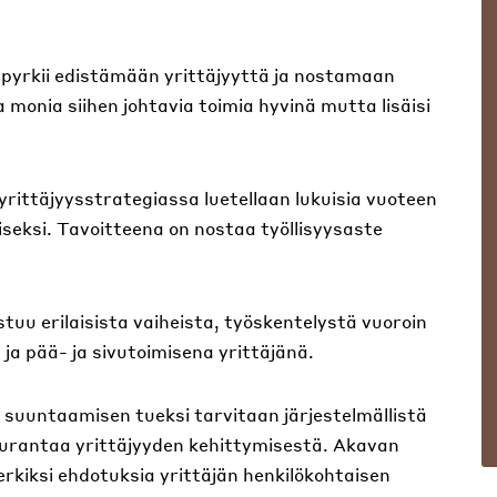
pyrkii edistämään yrittäjyyttä ja nostamaan
a monia siihen johtavia toimia hyvinä mutta lisäisi
rittäjyysstrategiassa luetellaan lukuisia vuoteen
seksi. Tavoitteena on nostaa työllisyysaste
uu erilaisista vaiheista, työskentelystä vuoroin
 ja pää- ja sivutoimisena yrittäjänä.
 suuntaamisen tueksi tarvitaan järjestelmällistä
eurantaa yrittäjyyden kehittymisestä. Akavan
kiksi ehdotuksia yrittäjän henkilökohtaisen