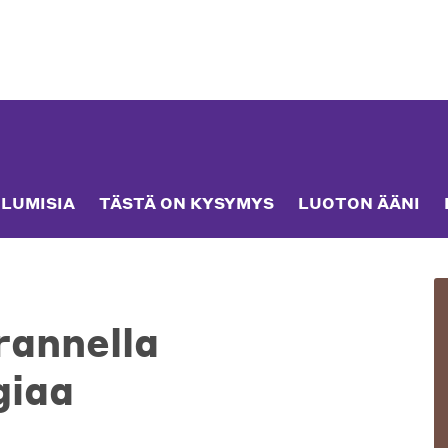
LUMISIA
TÄSTÄ ON KYSYMYS
LUOTON ÄÄNI
rannella
giaa