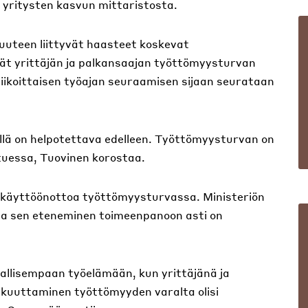
ä yritysten kasvun mittaristosta.
uteen liittyvät haasteet koskevat
vät yrittäjän ja palkansaajan työttömyysturvan
viikoittaisen työajan seuraamisen sijaan seurataan
.
lillä on helpotettava edelleen. Työttömyysturvan on
uessa, Tuovinen korostaa.
käyttöönottoa työttömyysturvassa. Ministeriön
tta sen eteneminen toimeenpanoon asti on
allisempaan työelämään, kun yrittäjänä ja
kuuttaminen työttömyyden varalta olisi