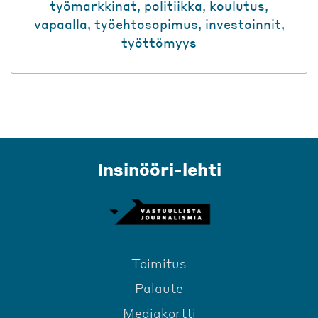
työmarkkinat
,
politiikka
,
koulutus
,
vapaalla
,
työehtosopimus
,
investoinnit
,
työttömyys
Insinööri-lehti
Toimitus
Palaute
Mediakortti