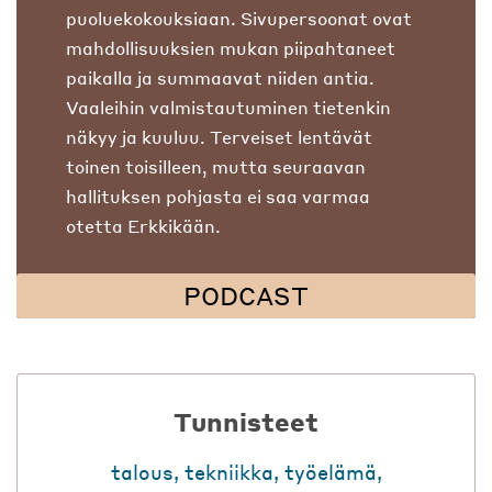
puoluekokouksiaan. Sivupersoonat ovat
mahdollisuuksien mukan piipahtaneet
paikalla ja summaavat niiden antia.
Vaaleihin valmistautuminen tietenkin
näkyy ja kuuluu. Terveiset lentävät
toinen toisilleen, mutta seuraavan
hallituksen pohjasta ei saa varmaa
otetta Erkkikään.
PODCAST
Tunnisteet
talous
,
tekniikka
,
työelämä
,