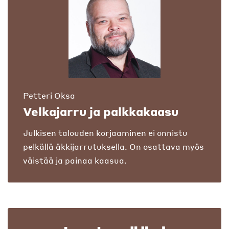
Petteri Oksa
Velkajarru ja palkkakaasu
Julkisen talouden korjaaminen ei onnistu
pelkällä äkkijarrutuksella. On osattava myös
väistää ja painaa kaasua.