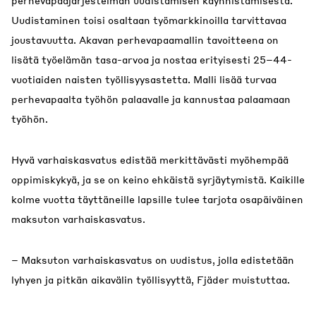
perhevapaajärjestelmän uudistamisen käynnistämisestä.
Uudistaminen toisi osaltaan työmarkkinoilla tarvittavaa
joustavuutta. Akavan perhevapaamallin tavoitteena on
lisätä työelämän tasa-arvoa ja nostaa erityisesti 25–44-
vuotiaiden naisten työllisyysastetta. Malli lisää turvaa
perhevapaalta työhön palaavalle ja kannustaa palaamaan
työhön.
Hyvä varhaiskasvatus edistää merkittävästi myöhempää
oppimiskykyä, ja se on keino ehkäistä syrjäytymistä. Kaikille
kolme vuotta täyttäneille lapsille tulee tarjota osapäiväinen
maksuton varhaiskasvatus.
– Maksuton varhaiskasvatus on uudistus, jolla edistetään
lyhyen ja pitkän aikavälin työllisyyttä, Fjäder muistuttaa.