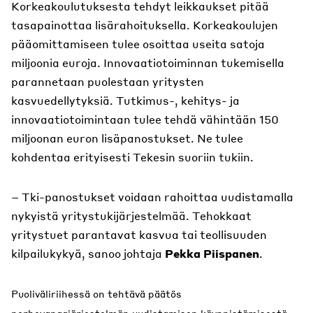
Korkeakoulutuksesta tehdyt leikkaukset pitää
tasapainottaa lisärahoituksella. Korkeakoulujen
pääomittamiseen tulee osoittaa useita satoja
miljoonia euroja. Innovaatiotoiminnan tukemisella
parannetaan puolestaan yritysten
kasvuedellytyksiä. Tutkimus-, kehitys- ja
innovaatiotoimintaan tulee tehdä vähintään 150
miljoonan euron lisäpanostukset. Ne tulee
kohdentaa erityisesti Tekesin suoriin tukiin.
– Tki-panostukset voidaan rahoittaa uudistamalla
nykyistä yritystukijärjestelmää. Tehokkaat
yritystuet parantavat kasvua tai teollisuuden
kilpailukykyä, sanoo johtaja
Pekka Piispanen
.
Puoliväliriihessä on tehtävä päätös