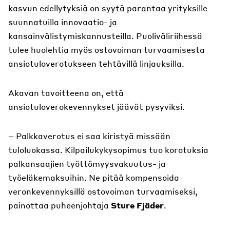
kasvun edellytyksiä on syytä parantaa yrityksille
suunnatuilla innovaatio- ja
kansainvälistymiskannusteilla. Puoliväliriihessä
tulee huolehtia myös ostovoiman turvaamisesta
ansiotuloverotukseen tehtävillä linjauksilla.
Akavan tavoitteena on, että
ansiotuloverokevennykset jäävät pysyviksi.
– Palkkaverotus ei saa kiristyä missään
tuloluokassa. Kilpailukykysopimus tuo korotuksia
palkansaajien työttömyysvakuutus- ja
työeläkemaksuihin. Ne pitää kompensoida
veronkevennyksillä ostovoiman turvaamiseksi,
painottaa puheenjohtaja
Sture Fjäder
.