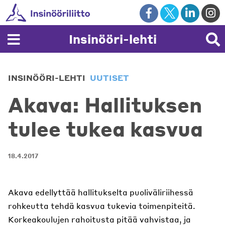
Skip
to
content
Insinööri-lehti
INSINÖÖRI-LEHTI
UUTISET
Akava: Hallituksen
tulee tukea kasvua
18.4.2017
Akava edellyttää hallitukselta puoliväliriihessä
rohkeutta tehdä kasvua tukevia toimenpiteitä.
Korkeakoulujen rahoitusta pitää vahvistaa, ja