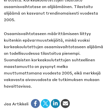
osaamisvaihtotase on alijäämäinen. Tilastoitu
alijäämä on kasvanut trendinomaisesti vuodesta
2005.
Osaamisvaihtotaseen määrittämiseen liittyy
kuitenkin epävarmuustekijöitä, minkä vuoksi
korkeakoulutettujen osaamisvaihtotaseen alijäämä
on todellisuudessa tilastoitua pienempi.
Suomalaisten korkeakoulutettujen suhteellinen
maastamuutto on pysynyt melko
muuttumattomana vuodesta 2005, eikä merkkejä
vakavasta aivovuodosta ole tutkimuksen mukaan
havaittavissa.
Jaa Artikkeli