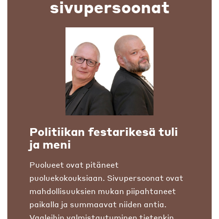
sivupersoonat
Politiikan festarikesä tuli
ja meni
Puolueet ovat pitäneet
puoluekokouksiaan. Sivupersoonat ovat
mahdollisuuksien mukan piipahtaneet
paikalla ja summaavat niiden antia.
Vaaleihin valmistautuminen tietenkin