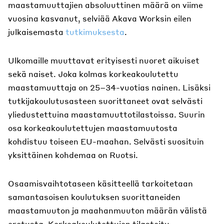
maastamuuttajien absoluuttinen määrä on viime
vuosina kasvanut, selviää Akava Worksin eilen
julkaisemasta
tutkimuksesta
.
Ulkomaille muuttavat erityisesti nuoret aikuiset
sekä naiset. Joka kolmas korkeakoulutettu
maastamuuttaja on 25–34-vuotias nainen. Lisäksi
tutkijakoulutusasteen suorittaneet ovat selvästi
yliedustettuina maastamuuttotilastoissa. Suurin
osa korkeakoulutettujen maastamuutosta
kohdistuu toiseen EU-maahan. Selvästi suosituin
yksittäinen kohdemaa on Ruotsi.
Osaamisvaihtotaseen käsitteellä tarkoitetaan
samantasoisen koulutuksen suorittaneiden
maastamuuton ja maahanmuuton määrän välistä
erotusta. Korkeakoulutettujen tilastoitu