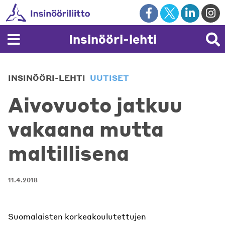
Skip
to
content
Insinööri-lehti
INSINÖÖRI-LEHTI
UUTISET
Aivovuoto jatkuu
vakaana mutta
maltillisena
11.4.2018
Suomalaisten korkeakoulutettujen