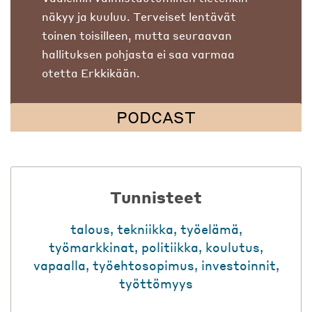
näkyy ja kuuluu. Terveiset lentävät
toinen toisilleen, mutta seuraavan
hallituksen pohjasta ei saa varmaa
otetta Erkkikään.
PODCAST
Tunnisteet
talous
,
tekniikka
,
työelämä
,
työmarkkinat
,
politiikka
,
koulutus
,
vapaalla
,
työehtosopimus
,
investoinnit
,
työttömyys