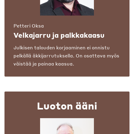
Petteri Oksa
Velkajarru ja palkkakaasu
Julkisen talouden korjaaminen ei onnistu
pelkällä äkkijarrutuksella. On osattava myös
väistää ja painaa kaasua.
Luoton ääni