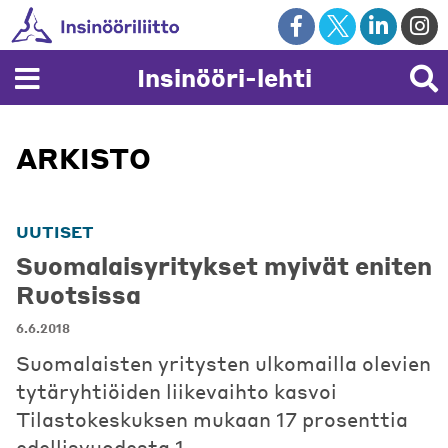
Skip
to
content
Insinööri-lehti
ARKISTO
UUTISET
Suomalaisyritykset myivät eniten
Ruotsissa
6.6.2018
Suomalaisten yritysten ulkomailla olevien
tytäryhtiöiden liikevaihto kasvoi
Tilastokeskuksen mukaan 17 prosenttia
edellisvuodesta 1