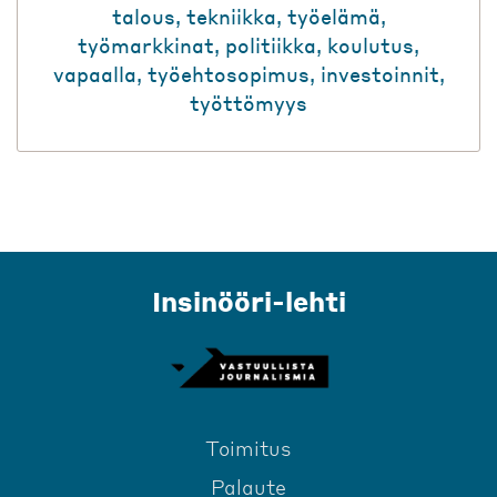
talous
,
tekniikka
,
työelämä
,
työmarkkinat
,
politiikka
,
koulutus
,
vapaalla
,
työehtosopimus
,
investoinnit
,
työttömyys
Insinööri-lehti
Toimitus
Palaute