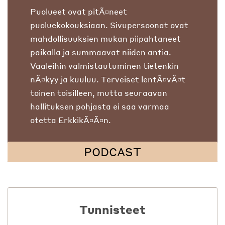
Puolueet ovat pitÃ¤neet
puoluekokouksiaan. Sivupersoonat ovat
mahdollisuuksien mukan piipahtaneet
paikalla ja summaavat niiden antia.
Vaaleihin valmistautuminen tietenkin
nÃ¤kyy ja kuuluu. Terveiset lentÃ¤vÃ¤t
toinen toisilleen, mutta seuraavan
hallituksen pohjasta ei saa varmaa
otetta ErkkikÃ¤Ã¤n.
PODCAST
Tunnisteet