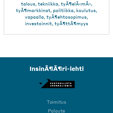
talous
,
tekniikka
,
tyÃ¶elÃ¤mÃ¤
,
tyÃ¶markkinat
,
politiikka
,
koulutus
,
vapaalla
,
tyÃ¶ehtosopimus
,
investoinnit
,
tyÃ¶ttÃ¶myys
InsinÃ¶Ã¶ri-lehti
Toimitus
Palaute