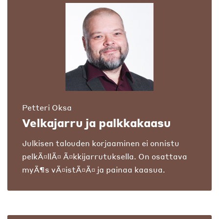
Petteri Oksa
Velkajarru ja palkkakaasu
Julkisen talouden korjaaminen ei onnistu
pelkÃ¤llÃ¤ Ã¤kkijarrutuksella. On osattava
myÃ¶s vÃ¤istÃ¤Ã¤ ja painaa kaasua.