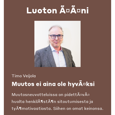
Luoton Ã¤Ã¤ni
Timo Veijola
Muutos ei aina ole hyvÃ¤ksi
Muutosneuvotteluissa on pidettÃ¤vÃ¤
huolta henkilÃ¶stÃ¶n sitoutumisesta ja
tyÃ¶motivaatiosta. Siihen on omat keinonsa.