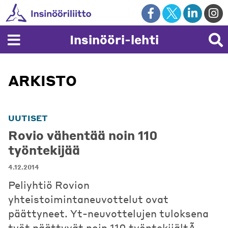
Skip
to
content
Insinööri-lehti
ARKISTO
UUTISET
Rovio vähentää noin 110
työntekijää
4.12.2014
Peliyhtiö Rovion
yhteistoimintaneuvottelut ovat
päättyneet. Yt-neuvottelujen tuloksena
työt päättyvät noin 110 työntekijältÃ