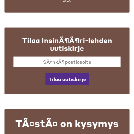
Tilaa InsinÃ¶Ã¶ri-lehden
uutiskirje
Tilaa uutiskirje
TÃ¤stÃ¤ on kysymys