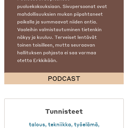
puoluekokouksiaan. Sivupersoonat ovat
mahdollisuuksien mukan piipahtaneet
paikalla ja summaavat niiden antia.
Vaaleihin valmistautuminen tietenkin
näkyy ja kuuluu. Terveiset lentävät
toinen toisilleen, mutta seuraavan
hallituksen pohjasta ei saa varmaa
otetta Erkkikään.
PODCAST
Tunnisteet
talous
,
tekniikka
,
työelämä
,