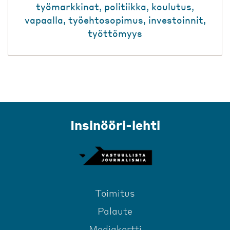
työmarkkinat
,
politiikka
,
koulutus
,
vapaalla
,
työehtosopimus
,
investoinnit
,
työttömyys
Insinööri-lehti
Toimitus
Palaute
Mediakortti