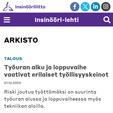
Skip
to
content
Insinööri-lehti
ARKISTO
TALOUS
Työuran alku ja loppuvaihe
vaativat erilaiset työllisyyskeinot
21.12.2020
Riski joutua työttömäksi on suurinta
työuran alussa ja loppuvaiheessa myös
tekniikan aloilla.