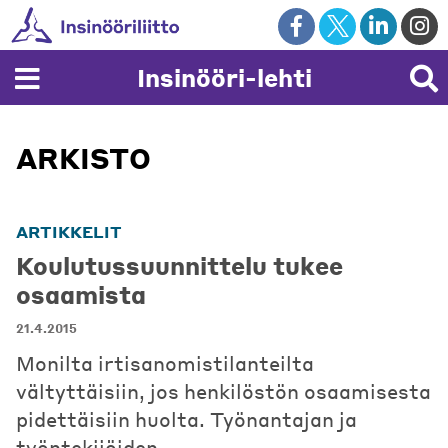
Skip
to
content
Insinööri-lehti
ARKISTO
ARTIKKELIT
Koulutussuunnittelu tukee
osaamista
21.4.2015
Monilta irtisanomistilanteilta
vältyttäisiin, jos henkilöstön osaamisesta
pidettäisiin huolta. Työnantajan ja
työntekijöiden