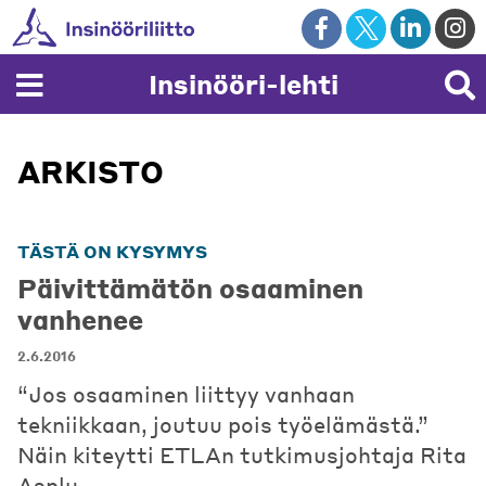
Skip
to
content
Insinööri-lehti
ARKISTO
TÄSTÄ ON KYSYMYS
Päivittämätön osaaminen
vanhenee
2.6.2016
“Jos osaaminen liittyy vanhaan
tekniikkaan, joutuu pois työelämästä.”
Näin kiteytti ETLAn tutkimusjohtaja Rita
Asplu