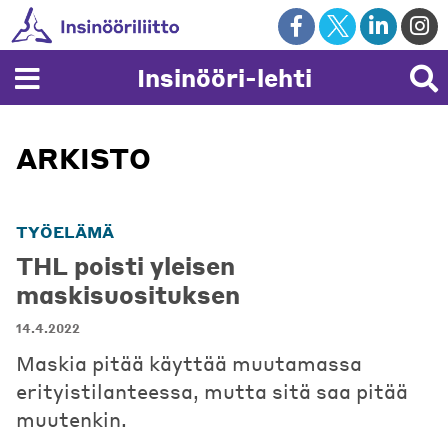
Skip
to
content
Insinööri-lehti
ARKISTO
TYÖELÄMÄ
THL poisti yleisen
maskisuosituksen
14.4.2022
Maskia pitää käyttää muutamassa
erityistilanteessa, mutta sitä saa pitää
muutenkin.