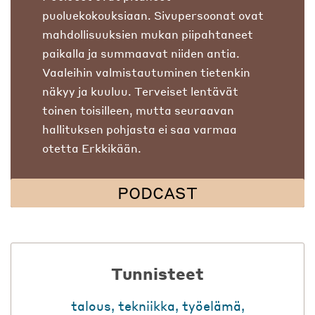
puoluekokouksiaan. Sivupersoonat ovat
mahdollisuuksien mukan piipahtaneet
paikalla ja summaavat niiden antia.
Vaaleihin valmistautuminen tietenkin
näkyy ja kuuluu. Terveiset lentävät
toinen toisilleen, mutta seuraavan
hallituksen pohjasta ei saa varmaa
otetta Erkkikään.
PODCAST
Tunnisteet
talous
,
tekniikka
,
työelämä
,