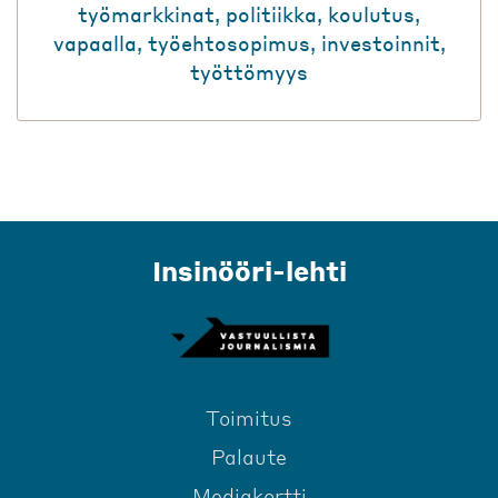
työmarkkinat
,
politiikka
,
koulutus
,
vapaalla
,
työehtosopimus
,
investoinnit
,
työttömyys
Insinööri-lehti
Toimitus
Palaute
Mediakortti