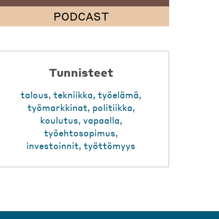
PODCAST
Tunnisteet
talous
,
tekniikka
,
työelämä
,
työmarkkinat
,
politiikka
,
koulutus
,
vapaalla
,
työehtosopimus
,
investoinnit
,
työttömyys