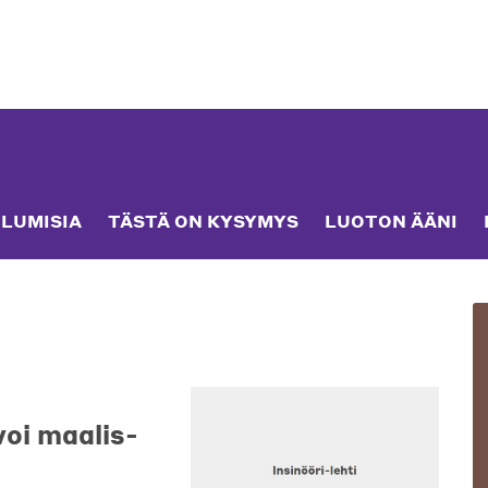
LUMISIA
TÄSTÄ ON KYSYMYS
LUOTON ÄÄNI
voi maalis-