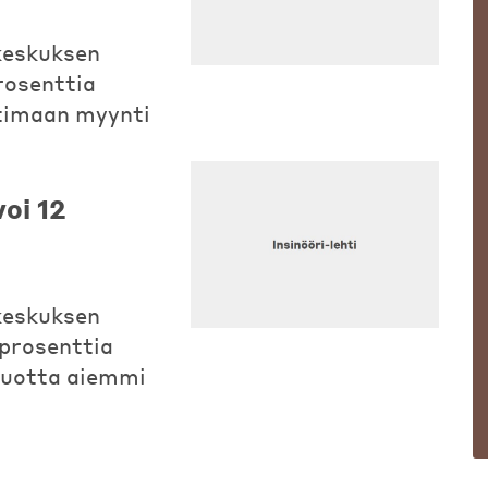
okeskuksen
rosenttia
timaan myynti
voi 12
okeskuksen
prosenttia
vuotta aiemmi