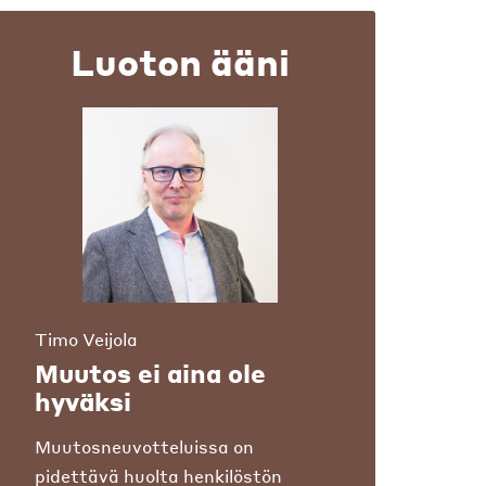
Luoton ääni
Timo Veijola
Muutos ei aina ole
hyväksi
Muutosneuvotteluissa on
pidettävä huolta henkilöstön