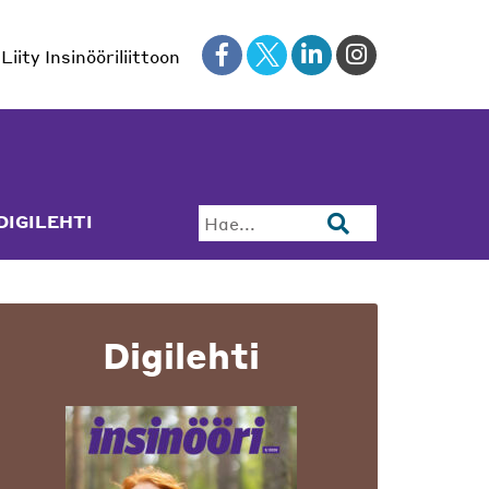
Liity Insinööriliittoon
DIGILEHTI
Hae...
Digilehti