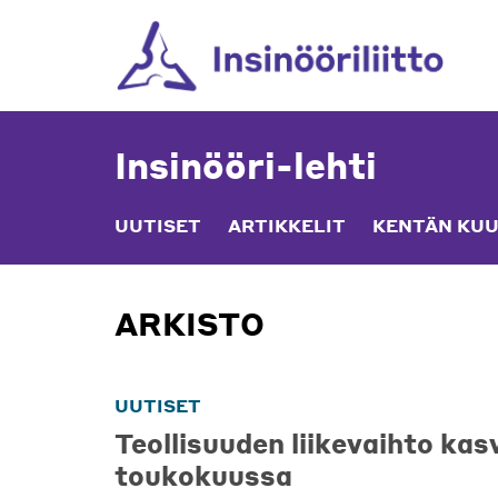
Skip
to
content
Insinööri-lehti
UUTISET
ARTIKKELIT
KENTÄN KUU
ARKISTO
UUTISET
Teollisuuden liikevaihto kas
toukokuussa